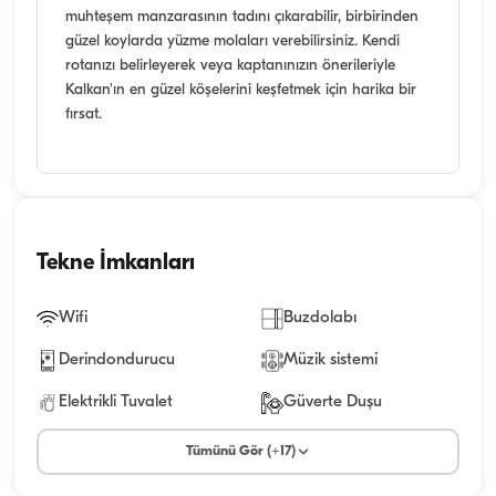
muhteşem manzarasının tadını çıkarabilir, birbirinden
güzel koylarda yüzme molaları verebilirsiniz. Kendi
rotanızı belirleyerek veya kaptanınızın önerileriyle
Kalkan'ın en güzel köşelerini keşfetmek için harika bir
fırsat.
Tekne İmkanları
Wifi
Buzdolabı
Derindondurucu
Müzik sistemi
Elektrikli Tuvalet
Güverte Duşu
Tümünü Gör (+17)