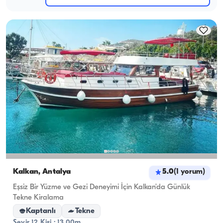
Kalkan, Antalya
5.0
(
1
yorum
)
Eşsiz Bir Yüzme ve Gezi Deneyimi İçin Kalkan’da Günlük
Tekne Kiralama
Kaptanlı
Tekne
Seyir 12 Kişi · 13.00m