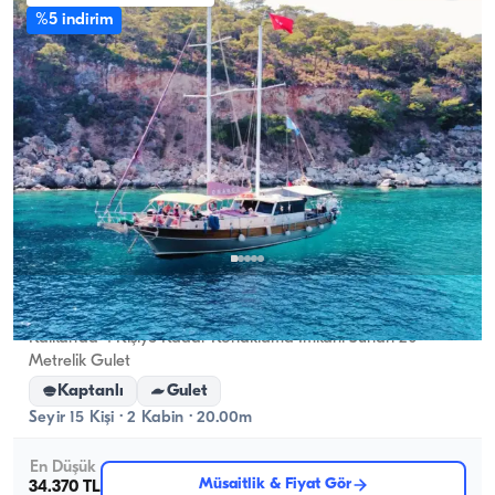
%5 indirim
Kalkan, Antalya
Yeni tekne
Kalkan’da 4 Kişiye Kadar Konaklama İmkanı Sunan 20
Metrelik Gulet
Kaptanlı
Gulet
Seyir 15 Kişi · 2 Kabin · 20.00m
En Düşük
Müsaitlik & Fiyat Gör
34.370 TL