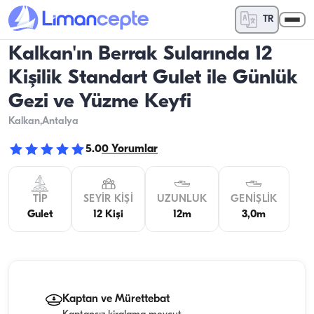
TR
Kalkan'ın Berrak Sularında 12
Kişilik Standart Gulet ile Günlük
Gezi ve Yüzme Keyfi
Kalkan
,Antalya
5.0
0
Yorumlar
TIP
SEYIR KIŞI
UZUNLUK
GENIŞLIK
Gulet
12 Kişi
12m
3,0m
Kaptan ve Mürettebat