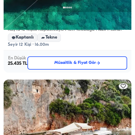
Kaş, Antalya
5.0
(
1
yorum
)
Kaş'ta 12 Kişilik Kapasitesiyle Mavi Yolculuğa Hazır Mısınız?
Kaptanlı
Tekne
Seyir 12 Kişi · 16.00m
En Düşük
Müsaitlik & Fiyat Gör
25.435 TL