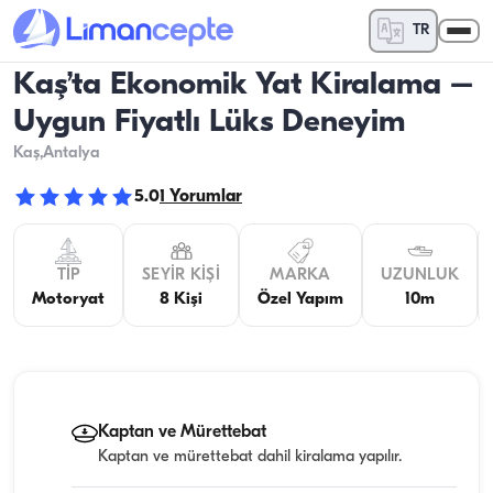
TR
Kaş’ta Ekonomik Yat Kiralama –
Uygun Fiyatlı Lüks Deneyim
Kaş
,Antalya
5.0
1
Yorumlar
TIP
SEYIR KIŞI
MARKA
UZUNLUK
Motoryat
8 Kişi
Özel Yapım
10m
Kaptan ve Mürettebat
Kaptan ve mürettebat dahil kiralama yapılır.