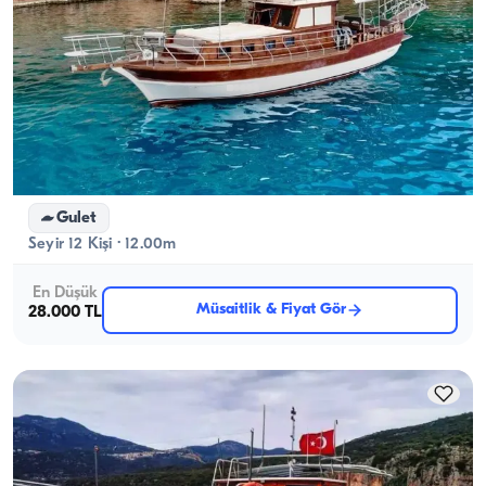
Kaş, Antalya
Yeni tekne
Kaş'ta Lüks 12 Metrelik Gulet ile 12 Kişilik Unutulmaz Deniz
Tatili ve Özel Paketler
Gulet
Seyir 12 Kişi · 12.00m
En Düşük
Müsaitlik & Fiyat Gör
28.000 TL