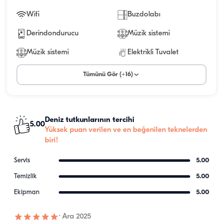
Wifi
Buzdolabı
Derindondurucu
Müzik sistemi
Müzik sistemi
Elektrikli Tuvalet
Tümünü Gör (+16)
Deniz tutkunlarının tercihi
5.00
Yüksek puan verilen ve en beğenilen teknelerden
biri!
Servis
5.00
Temizlik
5.00
Ekipman
5.00
·
Ara 2025