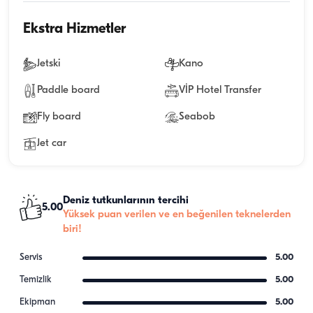
Ekstra Hizmetler
Jetski
Kano
Paddle board
VİP Hotel Transfer
Fly board
Seabob
Jet car
Deniz tutkunlarının tercihi
5.00
Yüksek puan verilen ve en beğenilen teknelerden
biri!
Servis
5.00
Temizlik
5.00
Ekipman
5.00