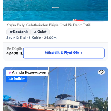
Kaş, Antalya
Yeni tekne
Kaş’ın En İyi Guletlerinden Biriyle Özel Bir Deniz Tatili
Kaptanlı
Gulet
Seyir 12 Kişi · 6 Kabin · 24.00m
En Düşük
Müsaitlik & Fiyat Gör
49.400 TL
Anında Rezervasyon
%6 indirim