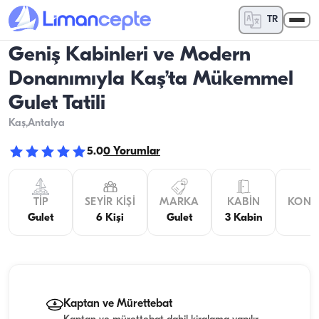
TR
Geniş Kabinleri ve Modern
Donanımıyla Kaş’ta Mükemmel
Gulet Tatili
Kaş
,Antalya
5.0
0
Yorumlar
TIP
SEYIR KIŞI
MARKA
KABIN
KONA
Gulet
6 Kişi
Gulet
3 Kabin
Kaptan ve Mürettebat