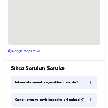
Google Maps'te Aç
Sıkça Sorulan Sorular
+
Teknedeki yemek seçenekleri nelerdir?
Teknede yemek planlaması iki temel bileşeni içerir: 
+
Konaklama ve seyir kapasiteleri nelerdir?
kumanya alışverişi ve yemek hazırlığı. Kumanya 
konusunda, konuklar alışverişi yapma esnekliğine 