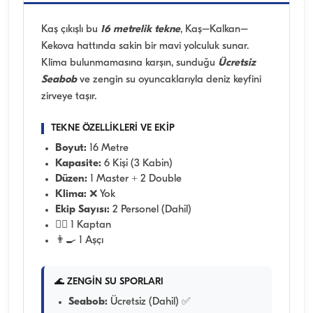
Kaş çıkışlı bu
16 metrelik tekne
, Kaş–Kalkan–
Kekova hattında sakin bir mavi yolculuk sunar.
Klima bulunmamasına karşın, sunduğu
Ücretsiz
Seabob
ve zengin su oyuncaklarıyla deniz keyfini
zirveye taşır.
TEKNE ÖZELLİKLERİ VE EKİP
Boyut:
16 Metre
Kapasite:
6 Kişi (3 Kabin)
Düzen:
1 Master + 2 Double
Klima:
❌ Yok
Ekip Sayısı:
2 Personel (Dahil)
👨‍✈️ 1 Kaptan
👨‍🍳 1 Aşçı
🌊 ZENGİN SU SPORLARI
Seabob:
Ücretsiz (Dahil) ✅