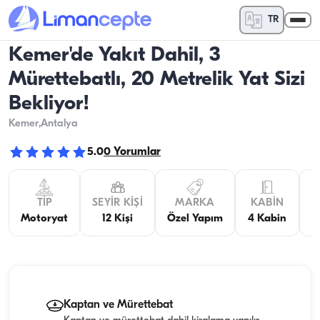
TR
Kemer'de Yakıt Dahil, 3
Mürettebatlı, 20 Metrelik Yat Sizi
Bekliyor!
Kemer
,Antalya
5.0
0
Yorumlar
TIP
SEYIR KIŞI
MARKA
KABIN
K
Motoryat
12 Kişi
Özel Yapım
4 Kabin
Kaptan ve Mürettebat