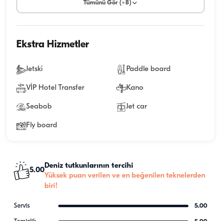
Tümünü Gör (+8)
Ekstra Hizmetler
Jetski
Paddle board
VİP Hotel Transfer
Kano
Seabob
Jet car
Fly board
Deniz tutkunlarının tercihi
5.00
Yüksek puan verilen ve en beğenilen teknelerden
biri!
Servis
5.00