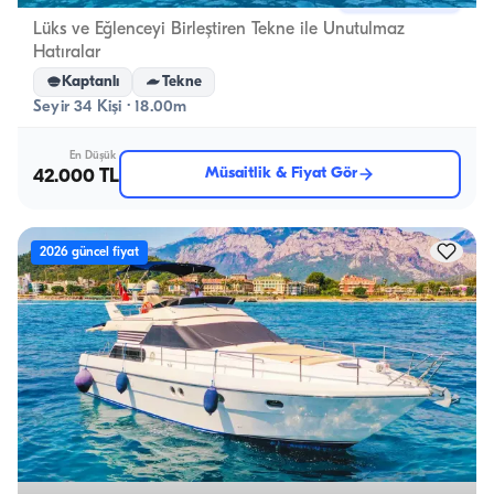
Lüks ve Eğlenceyi Birleştiren Tekne ile Unutulmaz
Fe
Hatıralar
Kaptanlı
Tekne
Seyir 34 Kişi · 18.00m
En Düşük
Müsaitlik & Fiyat Gör
42.000 TL
2026 güncel fiyat