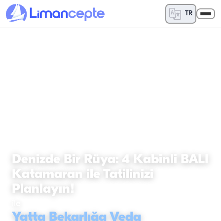
TR
YATTA BEKARLIĞA VEDA
Denizde Bir Rüya: 4 Kabinli BALI
Katamaran ile Tatilinizi
Planlayın!
ile
Yatta Bekarlığa Veda