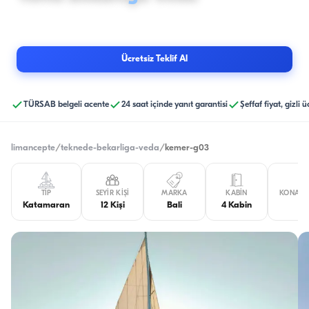
12
Kişi
· Kemer
·
Kaptan ve mürettebat dahil kiralama yapılır.
Ücretsiz Teklif Al
TÜRSAB belgeli acente
24 saat içinde yanıt garantisi
Şeffaf fiyat, gizli 
limancepte
/
teknede-bekarliga-veda
/
kemer-g03
TIP
SEYIR KIŞI
MARKA
KABIN
KONAKLA
Katamaran
12 Kişi
Bali
4 Kabin
8