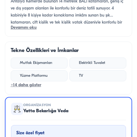
Antalya Kemer’de bulunan 14 metrelik BALI katamaran, geniş iç
ve dış yaşam alanları ile konforlu bir deniz tatili sunuyor. 4
kabiniyle 8 kişiye kadar konaklama imkânı sunan bu şık
katamaran, çift kişilik ve tek kişilik yatak düzeniyle konforlu bir
Devamını oku
deneyim sağlıyor. TV, WiFi, müzik sistemi, klima ve güneşlenme
yatakları gibi donanımlarıyla keyifli anlar yaşamanız garanti.
Profesyonel mürettebat eşliğinde, Akdeniz’in en güzel koylarını
Tekne Özellikleri ve İmkanlar
keşfetmek ve huzurlu bir tatilin tadını çıkarmak için bu
katamaran tam size göre. Yüzme platformu ve güverte duşu ile
Mutfak Ekipmanları
Elektrikli Tuvalet
her an serinliği hissedeceksiniz.
Yüzme Platformu
TV
+14 daha göster
ORGANIZASYON
Yatta Bekarlığa Veda
Size özel fiyat