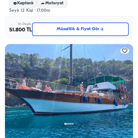
Kaptanlı
Motoryat
Seyir 12 Kişi · 17.00m
En Düşük
Müsaitlik & Fiyat Gör
51.800 TL
Kemer, Antalya
5.0
(
1
yorum
)