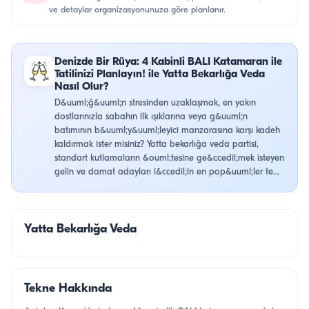
ve detaylar organizasyonunuza göre planlanır.
Denizde Bir Rüya: 4 Kabinli BALI Katamaran ile
Tatilinizi Planlayın! ile Yatta Bekarlığa Veda
Nasıl Olur?
D&uuml;ğ&uuml;n stresinden uzaklaşmak, en yakın
dostlarınızla sabahın ilk ışıklarına veya g&uuml;n
batımının b&uuml;y&uuml;leyici manzarasına karşı kadeh
kaldırmak ister misiniz? Yatta bekarlığa veda partisi,
standart kutlamaların &ouml;tesine ge&ccedil;mek isteyen
gelin ve damat adayları i&ccedil;in en pop&uuml;ler te...
Yatta Bekarlığa Veda
Tekne Hakkında