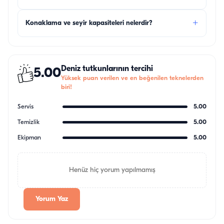
+
Konaklama ve seyir kapasiteleri nelerdir?
Deniz tutkunlarının tercihi
5.00
Yüksek puan verilen ve en beğenilen teknelerden
biri!
Servis
5.00
Temizlik
5.00
Ekipman
5.00
Henüz hiç yorum yapılmamış
Yorum Yaz