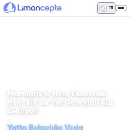
TR
YATTA BEKARLIĞA VEDA
Marmaris’te Hem Ekonomik
Hem Şık Bir Yat Deneyimi Sizi
Bekliyor!
ile
Yatta Bekarlığa Veda