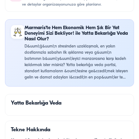
ve detaylar organizasyonunuza göre planlanır.
Marmaris’te Hem Ekonomik Hem Şık Bir Yat
Deneyimi Sizi Bekliyor! ile Yatta Bekarlığa Veda
Nasıl Olur?
D&uuml;ğ&uuml;n stresinden uzaklaşmak, en yakın
dostlarınızla sabahın ilk ışıklarına veya g&uuml;n
batımının b&uuml;y&uuml;leyici manzarasına karşı kadeh
kaldırmak ister misiniz? Yatta bekarlığa veda partisi,
standart kutlamaların &ouml;tesine ge&ccedil;mek isteyen
gelin ve damat adayları i&ccedil;in en pop&uuml;ler te...
Yatta Bekarlığa Veda
Tekne Hakkında