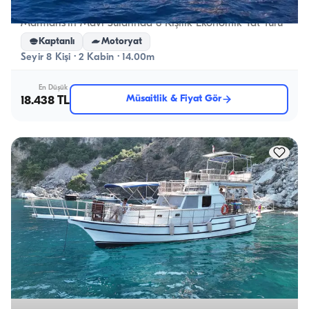
Marmaris, Muğla
Yeni tekne
Marmaris’in Mavi Sularında 8 Kişilik Ekonomik Yat Turu
Kaptanlı
Motoryat
Seyir 8 Kişi · 2 Kabin · 14.00m
En Düşük
Müsaitlik & Fiyat Gör
18.438 TL