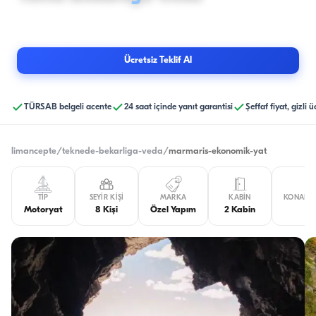
8
Kişi
· Marmaris
·
Kaptan ve mürettebat dahil kiralama yapılır.
Ücretsiz Teklif Al
TÜRSAB belgeli acente
24 saat içinde yanıt garantisi
Şeffaf fiyat, gizli 
limancepte
/
teknede-bekarliga-veda
/
marmaris-ekonomik-yat
TIP
SEYIR KIŞI
MARKA
KABIN
KONAKLA
Motoryat
8 Kişi
Özel Yapım
2 Kabin
3 