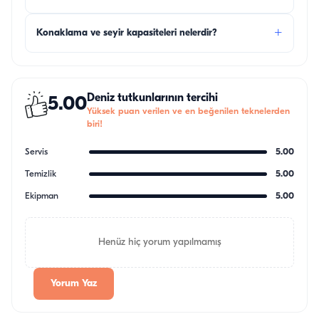
+
Konaklama ve seyir kapasiteleri nelerdir?
Deniz tutkunlarının tercihi
5.00
Yüksek puan verilen ve en beğenilen teknelerden
biri!
Servis
5.00
Temizlik
5.00
Ekipman
5.00
Henüz hiç yorum yapılmamış
Yorum Yaz