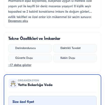
Marmaris’in eşsiz koylarında, bütçenize uygun 13 metrelik özel
yapım yat ile keyifli bir deniz macerası yaşayın! 8 kişilik seyir
kapasitesi ve 2 kabinli konaklama imkanı ile doğum günleri,
evlilik teklifleri ve özel anlar için mükemmel bir seçim sunuyor.
Devamını oku
Müzik sistemi, geniş güneşlenme alanları ve yüzme platformu ile
denizin tadını en iyi şekilde çıkarabilirsiniz. Konforlu ve ekonomik
bir tekne turu için hemen rezervasyon yapın ve unutulmaz bir
Tekne Özellikleri ve İmkanlar
tatil deneyimi yaşayın!
Derindondurucu
Elektrikli Tuvalet
Güverte Duşu
Kabin Duşu
+17 daha göster
ORGANIZASYON
Yatta Bekarlığa Veda
Size özel fiyat