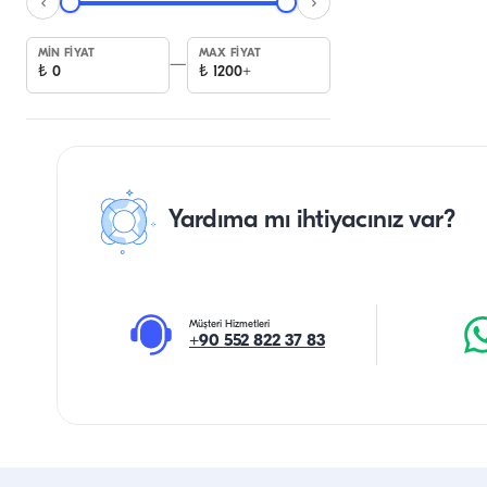
MIN FIYAT
MAX FIYAT
—
₺
0
₺
1200+
Yardıma mı ihtiyacınız var?
Müşteri Hizmetleri
+90 552 822 37 83