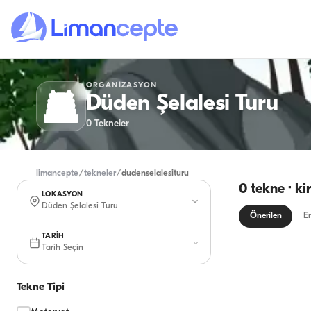
ORGANIZASYON
Düden Şelalesi Turu
0
Tekneler
limancepte
/
tekneler
/
dudenselalesituru
0 tekne · k
LOKASYON
Düden Şelalesi Turu
Önerilen
En
TARİH
Tarih Seçin
Tekne Tipi