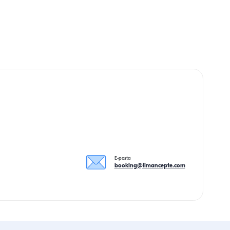
E-posta
booking@limancepte.com