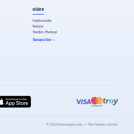
DİĞER
Hakkımızda
İletişim
Yardim Merkezi
Tümünü Gör
+
©
2026
limancepte.com —
Tüm hakları saklıdır.