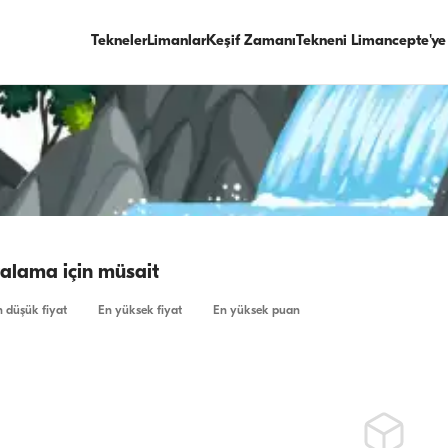
Tekneler
Limanlar
Keşif Zamanı
Tekneni Limancepte'ye
iralama için müsait
 düşük fiyat
En yüksek fiyat
En yüksek puan