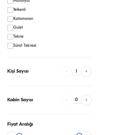
Motoryat
Yelkenli
Katamaran
Gulet
Tekne
Sürat Teknesi
1
Kişi Sayısı
−
+
0
Kabin Sayısı
−
+
Fiyat Aralığı