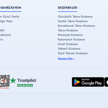
RGANİZASYON
SEÇENEKLER
m Günü Partisi
Günübirlik Tekne Kiralama
lığa Veda
Saatlik Tekne Kiralama
Konaklamalı Tekne Kiralama
lifi
Tekne Kiralama
Yıldönümü
Motoryat Kiralama
ntı
Katamaran Kiralama
Gulet Kiralama
Yelkenli Kiralama
Sürat Teknesi Kiralama
Tümünü Gör
+