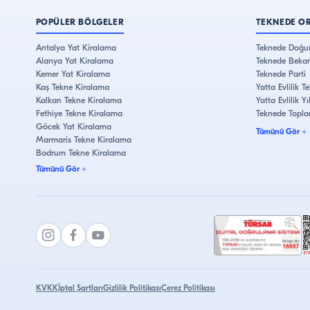
POPÜLER BÖLGELER
TEKNEDE O
Antalya Yat Kiralama
Teknede Doğu
Alanya Yat Kiralama
Teknede Bekar
Kemer Yat Kiralama
Teknede Parti
Kaş Tekne Kiralama
Yatta Evlilik Tek
Kalkan Tekne Kiralama
Yatta Evlilik 
Fethiye Tekne Kiralama
Teknede Topla
Göcek Yat Kiralama
Tümünü Gör
+
Marmaris Tekne Kiralama
Bodrum Tekne Kiralama
Çeşme Yat Kiralama
Tümünü Gör
+
Kuşadası Tekne Kiralama
İstanbul Tekne Kiralama
Bebek Yat Kiralama
Eminönü Yat Kiralama
KVKK
İptal Şartları
Gizlilik Politikası
Çerez Politikası