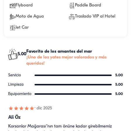
Flyboard
Paddle Board
Moto de Agua
Traslado VIP al Hotel
Jet Car
Favorito de los amantes del mar
5.00
¡Uno de los yates mejor valorados y más
queridos!
Servicio
5.00
Limpieza
5.00
Equipamiento
5.00
·
dic 2025
Ali Öz
Korsanlar Mağarası''nın tam önüne kadar girebilmemiz 