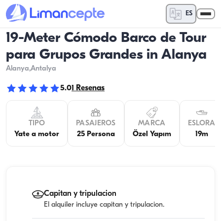
ES
19-Meter Cómodo Barco de Tour
para Grupos Grandes in Alanya
Alanya
,Antalya
5.0
1
Resenas
TIPO
PASAJEROS
MARCA
ESLORA
Yate a motor
25 Persona
Özel Yapım
19m
Capitan y tripulacion
El alquiler incluye capitan y tripulacion.