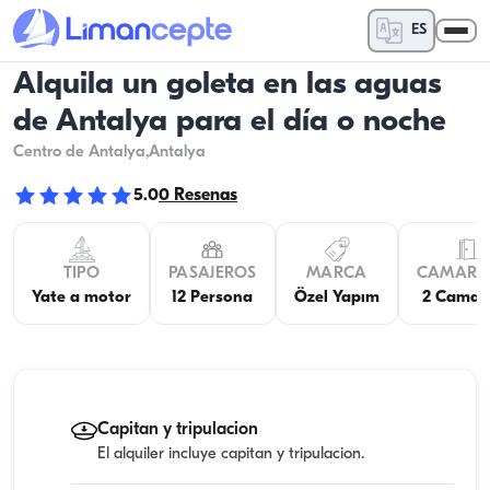
ES
Alquila un goleta en las aguas
de Antalya para el día o noche
Centro de Antalya
,Antalya
5.0
0
Resenas
TIPO
PASAJEROS
MARCA
CAMARO
Yate a motor
12 Persona
Özel Yapım
2 Camar
Capitan y tripulacion
El alquiler incluye capitan y tripulacion.