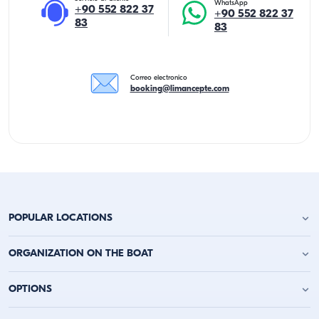
WhatsApp
+90 552 822 37
+90 552 822 37
83
83
Correo electronico
booking@limancepte.com
POPULAR LOCATIONS
Alquiler de Yates en Antalya
ORGANIZATION ON THE BOAT
Alquiler de Yates en Alanya
Alquiler de Yates en Kemer
Fiesta de Cumpleaños en Yate
OPTIONS
Alquiler de Yates en Kaş
Despedida de Soltero en Barco
Alquiler de Yates en Kalkan
Fiesta en Barco