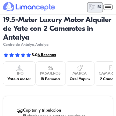
ES
19.5-Meter Luxury Motor Alquiler
de Yate con 2 Camarotes in
Antalya
Centro de Antalya
,Antalya
5.0
6
Resenas
TIPO
PASAJEROS
MARCA
CAMARO
Yate a motor
18 Persona
Özel Yapım
2 Camar
Capitan y tripulacion