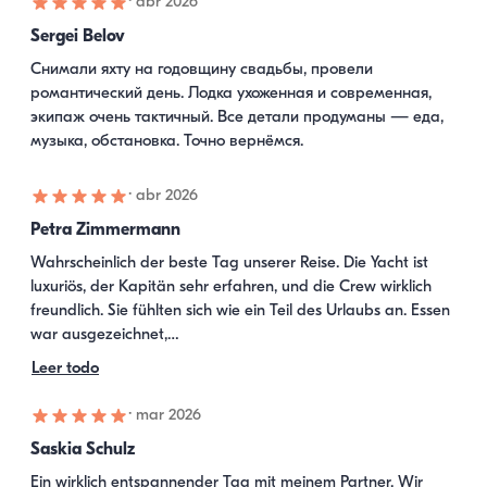
·
abr 2026
Sergei Belov
Снимали яхту на годовщину свадьбы, провели 
романтический день. Лодка ухоженная и современная, 
экипаж очень тактичный. Все детали продуманы — еда, 
музыка, обстановка. Точно вернёмся.
·
abr 2026
Petra Zimmermann
Wahrscheinlich der beste Tag unserer Reise. Die Yacht ist 
luxuriös, der Kapitän sehr erfahren, und die Crew wirklich 
freundlich. Sie fühlten sich wie ein Teil des Urlaubs an. Essen 
war ausgezeichnet,…
Leer todo
·
mar 2026
Saskia Schulz
Ein wirklich entspannender Tag mit meinem Partner. Wir 