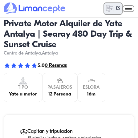
ES
Private Motor Alquiler de Yate
Antalya | Searay 480 Day Trip &
Sunset Cruise
Centro de Antalya
,Antalya
5.0
0
Resenas
TIPO
PASAJEROS
ESLORA
Yate a motor
12 Persona
16m
Capitan y tripulacion