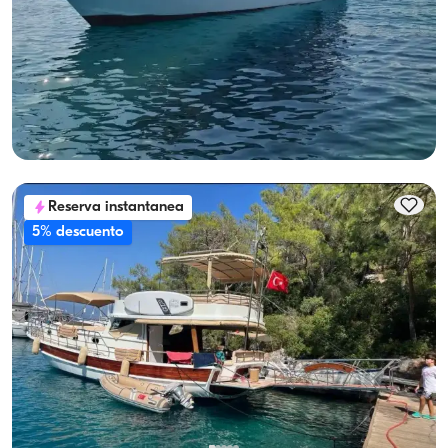
Disfruta del mar en Göcek en yate de lujo para 8 personas
Con capitan
Yate a motor
Navegacion 8 Pers. · 2 Camarote · 13.00m
Mas bajo
Ver disponibilidad y precio
28.800 TL
Reserva instantanea
5% descuento