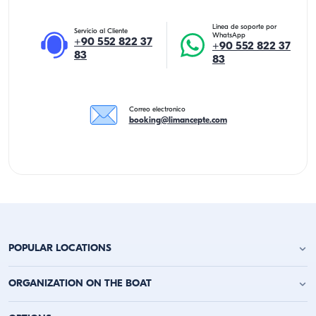
Linea de soporte por
Servicio al Cliente
WhatsApp
+90 552 822 37
+90 552 822 37
83
83
Correo electronico
booking@limancepte.com
POPULAR LOCATIONS
Alquiler de Yates en Antalya
ORGANIZATION ON THE BOAT
Alquiler de Yates en Alanya
Alquiler de Yates en Kemer
Fiesta de Cumpleaños en Yate