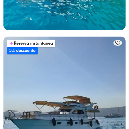
Navegacion 10 Pers. · 3 Camarote · 12.00m
Mas bajo
Ver disponibilidad y precio
24.000 TL
Reserva instantanea
5% descuento
Göcek, Muğla
Barco nuevo