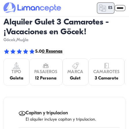
ES
Alquiler Gulet 3 Camarotes -
¡Vacaciones en Göcek!
Göcek
,Muğla
5.0
0
Resenas
TIPO
PASAJEROS
MARCA
CAMAROTES
Goleta
12 Persona
Gulet
3 Camarote
Capitan y tripulacion
El alquiler incluye capitan y tripulacion.