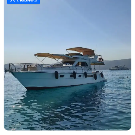
5% descuento
Göcek, Muğla
Barco nuevo
Disfruta del mar en Göcek en yate de lujo para 8 personas
Con capitan
Yate a motor
Navegacion 8 Pers. · 2 Camarote · 13.00m
Mas bajo
Ver disponibilidad y precio
28.800 TL