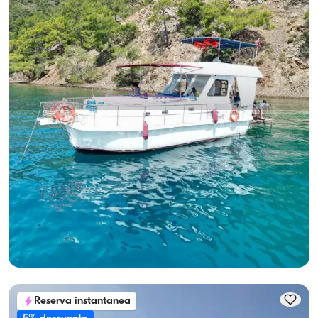
Göcek, Muğla
Barco nuevo
10-Personas de Capacidad, Crew-On-Board & Fuel-Included
Alquiler de Yate
Con capitan
Barco
Navegacion 10 Pers. · 3 Camarote · 12.00m
Mas bajo
Ver disponibilidad y precio
24.000 TL
Reserva instantanea