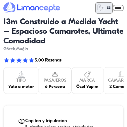
ES
13m Construido a Medida Yacht
– Espacioso Camarotes, Ultimate
Comodidad
Göcek
,Muğla
5.0
0
Resenas
TIPO
PASAJEROS
MARCA
CAMARO
Yate a motor
6 Persona
Özel Yapım
2 Camar
Capitan y tripulacion