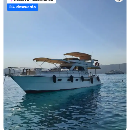
5% descuento
Göcek, Muğla
Barco nuevo
Disfruta del mar en Göcek en yate de lujo para 8 personas
Con capitan
Yate a motor
Navegacion 8 Pers. · 2 Camarote · 13.00m
Mas bajo
Ver disponibilidad y precio
28.800 TL