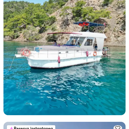
Göcek, Muğla
Barco nuevo
10-Personas de Capacidad, Crew-On-Board & Fuel-Included
Alquiler de Yate
Con capitan
Barco
Navegacion 10 Pers. · 3 Camarote · 12.00m
Mas bajo
Ver disponibilidad y precio
24.000 TL
Reserva instantanea