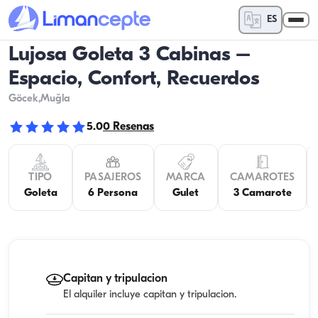
ES
Lujosa Goleta 3 Cabinas –
Espacio, Confort, Recuerdos
Göcek
,Muğla
5.0
0
Resenas
TIPO
PASAJEROS
MARCA
CAMAROTES
Goleta
6 Persona
Gulet
3 Camarote
Capitan y tripulacion
El alquiler incluye capitan y tripulacion.