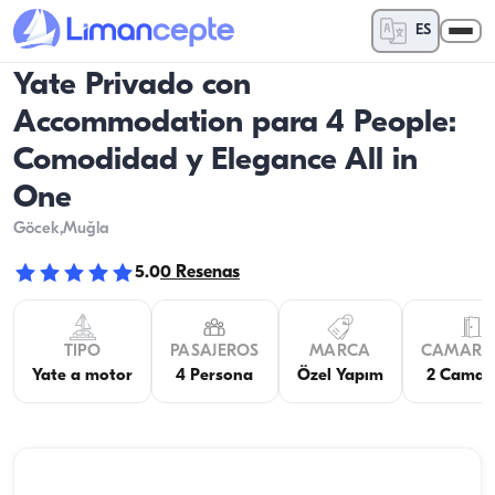
ES
Yate Privado con
Accommodation para 4 People:
Comodidad y Elegance All in
One
Göcek
,Muğla
5.0
0
Resenas
TIPO
PASAJEROS
MARCA
CAMARO
Yate a motor
4 Persona
Özel Yapım
2 Camar