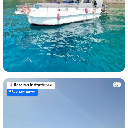
Göcek, Muğla
Barco nuevo
10-Personas de Capacidad, Crew-On-Board & Fuel-Included
Alquiler de Yate
Con capitan
Barco
Navegacion 10 Pers. · 3 Camarote · 12.00m
Mas bajo
Ver disponibilidad y precio
24.000 TL
Reserva instantanea
5% descuento