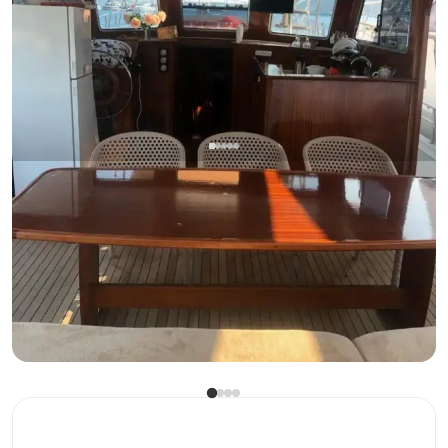
Göcek, Muğla
Barco nuevo
Alquiler Gulet Privado – Disfruta el Lujo en Aguas Azules
Con capitan
Goleta
Navegacion 6 Pers. · 3 Camarote · 17.00m
Mas bajo
Ver disponibilidad y precio
31.200 TL