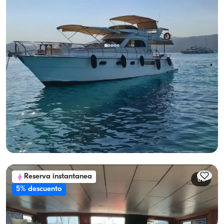
Göcek, Muğla
Barco nuevo
Disfruta del mar en Göcek en yate de lujo para 8 personas
Con capitan
Yate a motor
Navegacion 8 Pers. · 2 Camarote · 13.00m
Mas bajo
Ver disponibilidad y precio
28.800 TL
Reserva instantanea
5% descuento