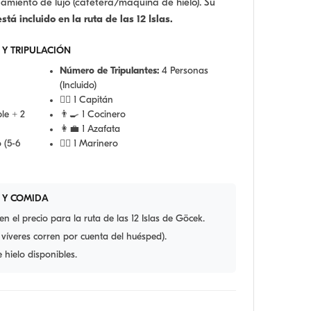
pamiento de lujo (cafetera/máquina de hielo). Su
stá incluido en la ruta de las 12 Islas.
 Y TRIPULACIÓN
Número de Tripulantes:
4 Personas
(Incluido)
👨‍✈️ 1 Capitán
le + 2
👨‍🍳 1 Cocinero
👩‍💼 1 Azafata
 (5-6
🧑‍✈️ 1 Marinero
 Y COMIDA
 el precio para la ruta de las 12 Islas de Göcek.
 víveres corren por cuenta del huésped).
hielo disponibles.