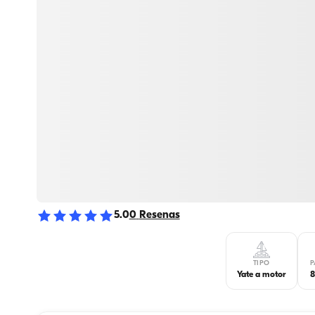
5.0
0
Resenas
TIPO
P
Yate a motor
8