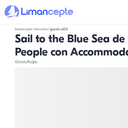
limancepte
/
tekneler
/
gocek-ul02
Sail to the Blue Sea de
People con Accommod
Göcek
,Muğla