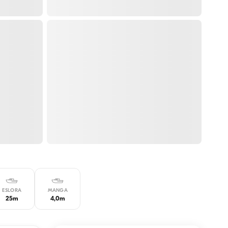
ESLORA
MANGA
25m
4,0m