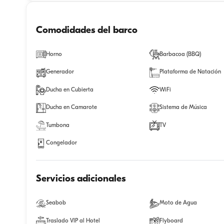
Comodidades del barco
Horno
Barbacoa (BBQ)
Generador
Plataforma de Natación
Ducha en Cubierta
WiFi
Ducha en Camarote
Sistema de Música
Tumbona
TV
Congelador
Servicios adicionales
Seabob
Moto de Agua
Traslado VIP al Hotel
Flyboard