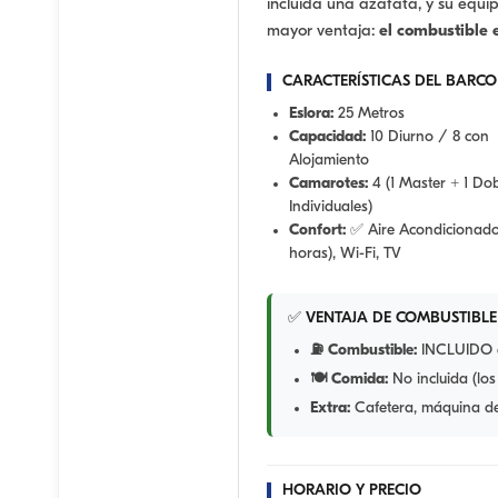
incluida una azafata, y su equi
mayor ventaja:
el combustible e
CARACTERÍSTICAS DEL BARCO
Eslora:
25 Metros
Capacidad:
10 Diurno / 8 con
Alojamiento
Camarotes:
4 (1 Master + 1 Dob
Individuales)
Confort:
✅ Aire Acondicionado
horas), Wi-Fi, TV
✅ VENTAJA DE COMBUSTIBLE
⛽ Combustible:
INCLUIDO en
🍽️ Comida:
No incluida (los
Extra:
Cafetera, máquina de 
HORARIO Y PRECIO