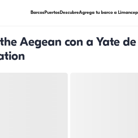
Barcos
Puertos
Descubre
Agrega tu barco a Limancep
 ​​the Aegean con a Yate de
ation