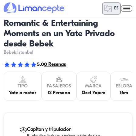
ES
Romantic & Entertaining
Moments en un Yate Privado
desde Bebek
Bebek
,İstanbul
5.0
0
Resenas
TIPO
PASAJEROS
MARCA
ESLORA
Yate a motor
12 Persona
Özel Yapım
16m
Capitan y tripulacion