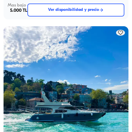
Mas bajo
Ver disponibilidad y precio
5.000 TL
Bebek, İstanbul
Barco nuevo
Hold Your Business Meetings con a Bosphorus View en un
Espacioso y Cómodo Yacht