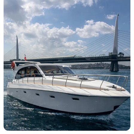
Bebek, İstanbul
Barco nuevo
Yate de Lujo 14m Salida Bebek, Día Inolvidable Bósforo
Yate a motor
Navegacion 10 Pers. · 2 Camarote · 14.00m
Mas bajo
Ver disponibilidad y precio
3.750 TL