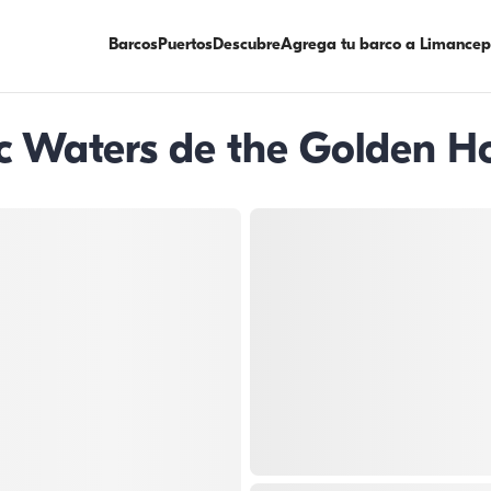
Barcos
Puertos
Descubre
Agrega tu barco a Limancep
ic Waters de the Golden H