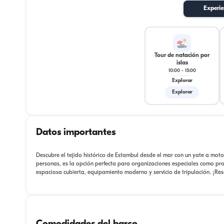
Experie
Tour de natación por
islas
10:00
-
15:00
Explorar
Explorar
Datos importantes
Descubre el tejido histórico de Estambul desde el mar con un yate a mo
personas, es la opción perfecta para organizaciones especiales como p
espaciosa cubierta, equipamiento moderno y servicio de tripulación. ¡Res
Comodidades del barco