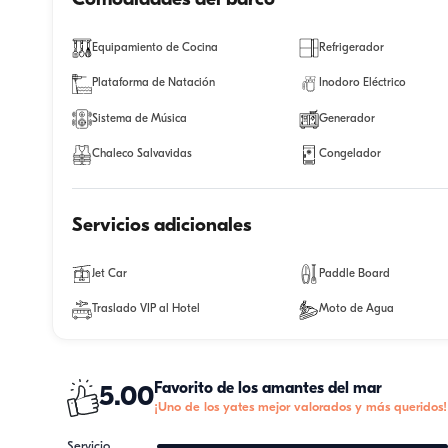
Equipamiento de Cocina
Refrigerador
Plataforma de Natación
Inodoro Eléctrico
Sistema de Música
Generador
Chaleco Salvavidas
Congelador
Servicios adicionales
Jet Car
Paddle Board
Traslado VIP al Hotel
Moto de Agua
Favorito de los amantes del mar
5.00
¡Uno de los yates mejor valorados y más queridos!
Servicio