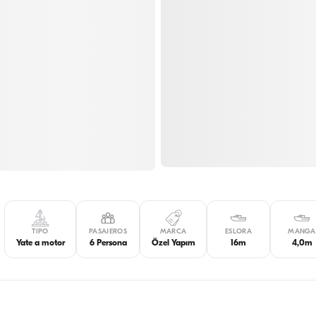
TIPO
PASAJEROS
MARCA
ESLORA
MANGA
Yate a motor
6 Persona
Özel Yapım
16m
4,0m