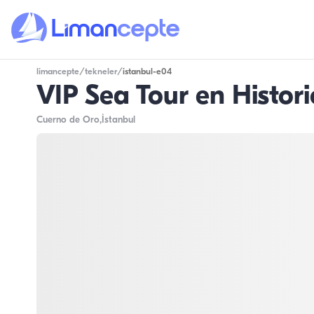
limancepte
/
tekneler
/
istanbul-e04
VIP Sea Tour en Histor
Cuerno de Oro
,İstanbul