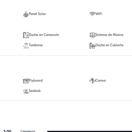
Panel Solar
WiFi
Ducha en Camarote
Sistema de Música
Tumbona
Ducha en Cubierta
Flyboard
Canoa
Seabob
5.00
Limpieza