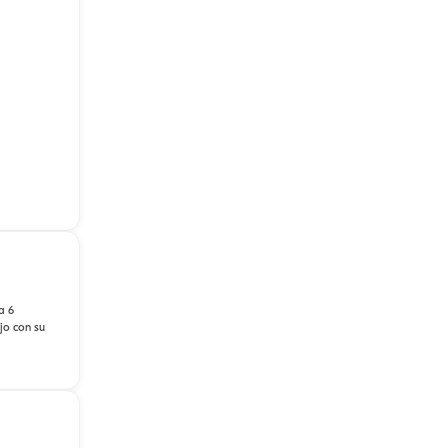
a 6
jo con su