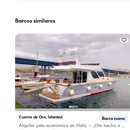
componentes principales: la compra de provisiones y la 
preparación de los alimentos. Los huéspedes pueden 
encargarse de las compras o delegar esa tarea en la tripu
Barcos similares
La preparación de las comidas corre a cargo de la tripula
Cuerno de Oro, İstanbul
Barco nuevo
Alquiler yate económico en Haliç – ¡17m hecho a medida!