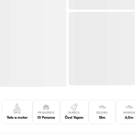
TIPO
PASAJEROS
MARCA
ESLORA
MANG
Yate a motor
10 Persona
Özel Yapım
18m
4,0m