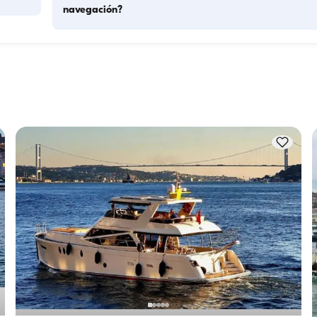
navegación?
La capacidad de alojamiento indica cuántas personas pued
acoger un barco durante la noche, mientras que la capacid
de navegación es el número máximo de pasajeros en 
lación. 
excursiones diurnas. Para pernoctaciones, considere la 
ción.
capacidad de alojamiento; para alquileres diurnos se aplica 
capacidad de navegación.