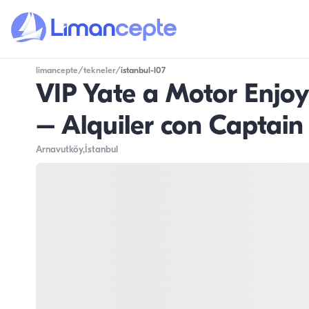
limancepte
/
tekneler
/
istanbul-l07
VIP Yate a Motor Enjo
– Alquiler con Captain
Arnavutköy
,İstanbul