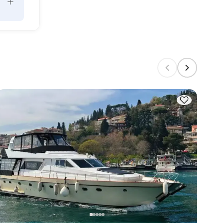
+
e 
ad 
la 