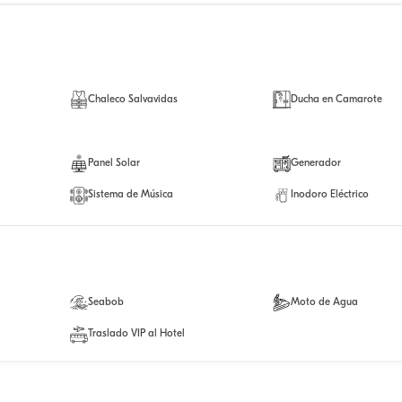
Chaleco Salvavidas
Ducha en Camarote
Panel Solar
Generador
Sistema de Música
Inodoro Eléctrico
Seabob
Moto de Agua
Traslado VIP al Hotel