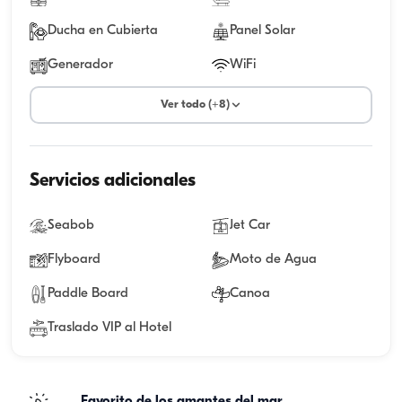
Ducha en Cubierta
Panel Solar
Generador
WiFi
Ver todo (+8)
Servicios adicionales
Seabob
Jet Car
Flyboard
Moto de Agua
Paddle Board
Canoa
Traslado VIP al Hotel
Favorito de los amantes del mar