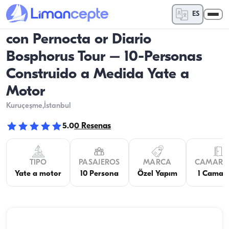
ES
con Pernocta or Diario
Bosphorus Tour – 10-Personas
Construido a Medida Yate a
Motor
Kuruçeşme
,İstanbul
5.0
0
Resenas
TIPO
PASAJEROS
MARCA
CAMARO
Yate a motor
10 Persona
Özel Yapım
1 Camar