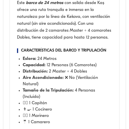
Este
barco de 24 metros
con salida desde Kaş
ofrece una ruta tranquila e inmersa en la
naturaleza por la línea de Kekova, con ventilación
natural (sin aire acondicionado). Con una
distribución de 2 camarotes Master + 4 camarotes
Dobles, tiene capacidad para hasta 12 personas.
CARACTERÍSTICAS DEL BARCO Y TRIPULACIÓN
Eslora:
24 Metros
Capacidad:
12 Personas (6 Camarotes)
Distribución:
2 Master + 4 Dobles
Aire Acondicionado:
❌ No (Ventilación
Natural)
Tamaño de la Tripulación:
4 Personas
(Incluida)
👨‍✈️ 1 Capitán
👨‍🍳 1 Cocinero
🧑‍✈️ 1 Marinero
🤵 1 Camarero