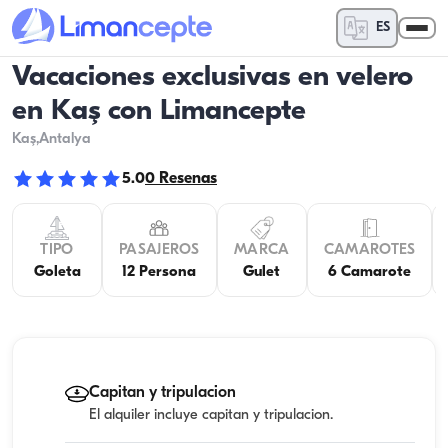
ES
Vacaciones exclusivas en velero
en Kaş con Limancepte
Kaş
,Antalya
5.0
0
Resenas
TIPO
PASAJEROS
MARCA
CAMAROTES
Goleta
12 Persona
Gulet
6 Camarote
Capitan y tripulacion
El alquiler incluye capitan y tripulacion.