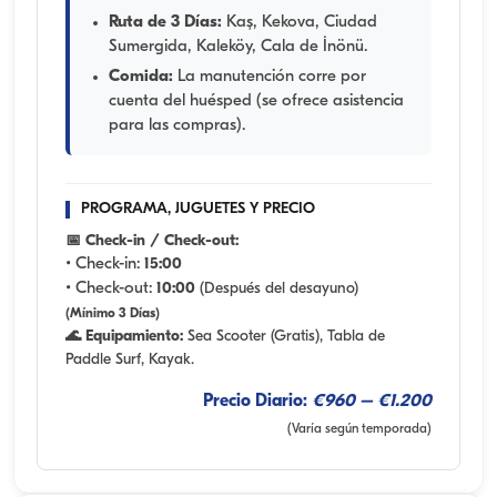
Ruta de 3 Días:
Kaş, Kekova, Ciudad
Sumergida, Kaleköy, Cala de İnönü.
Comida:
La manutención corre por
cuenta del huésped (se ofrece asistencia
para las compras).
PROGRAMA, JUGUETES Y PRECIO
📅 Check-in / Check-out:
• Check-in:
15:00
• Check-out:
10:00
(Después del desayuno)
(Mínimo 3 Días)
🌊 Equipamiento:
Sea Scooter (Gratis), Tabla de
Paddle Surf, Kayak.
Precio Diario:
€960 – €1.200
(Varía según temporada)