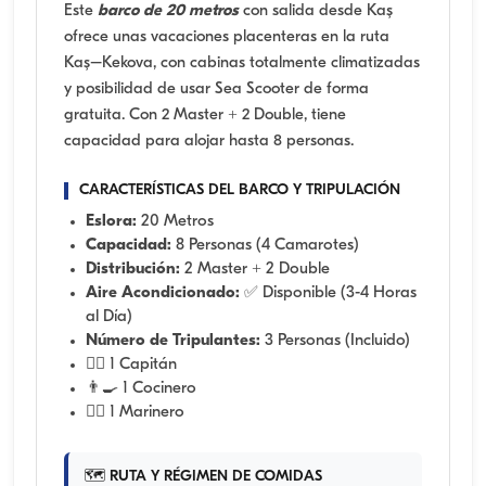
Este
barco de 20 metros
con salida desde Kaş
ofrece unas vacaciones placenteras en la ruta
Kaş–Kekova, con cabinas totalmente climatizadas
y posibilidad de usar Sea Scooter de forma
gratuita. Con 2 Master + 2 Double, tiene
capacidad para alojar hasta 8 personas.
CARACTERÍSTICAS DEL BARCO Y TRIPULACIÓN
Eslora:
20 Metros
Capacidad:
8 Personas (4 Camarotes)
Distribución:
2 Master + 2 Double
Aire Acondicionado:
✅ Disponible (3-4 Horas
al Día)
Número de Tripulantes:
3 Personas (Incluido)
👨‍✈️ 1 Capitán
👨‍🍳 1 Cocinero
🧑‍✈️ 1 Marinero
🗺️ RUTA Y RÉGIMEN DE COMIDAS