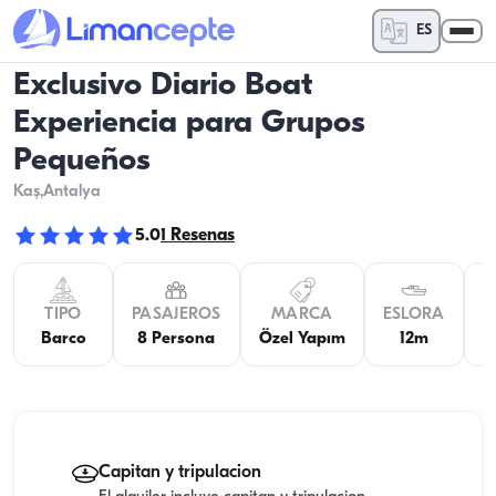
ES
Exclusivo Diario Boat
Experiencia para Grupos
Pequeños
Kaş
,Antalya
5.0
1
Resenas
TIPO
PASAJEROS
MARCA
ESLORA
M
Barco
8 Persona
Özel Yapım
12m
Capitan y tripulacion