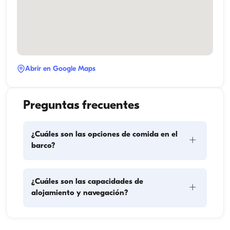
Abrir en Google Maps
Preguntas frecuentes
¿Cuáles son las opciones de comida en el
+
barco?
La planificación de las comidas en el barco implica 
¿Cuáles son las capacidades de
+
dos componentes principales: la compra de 
alojamiento y navegación?
provisiones y la preparación de los alimentos. Los 
huéspedes pueden encargarse de las compras o 
delegar esa tarea en la tripulación. La preparación 
La capacidad de alojamiento indica cuántas 