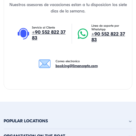
Nuestros asesores de vacaciones estan a tu disposicion los siete
dias de la semana.
Linea de soporte por
Servicio al Cliente
WhatsApp
+90 552 822 37
+90 552 822 37
83
83
Correo electronico
booking@limancepte.com
POPULAR LOCATIONS
Alquiler de Yates en Antalya