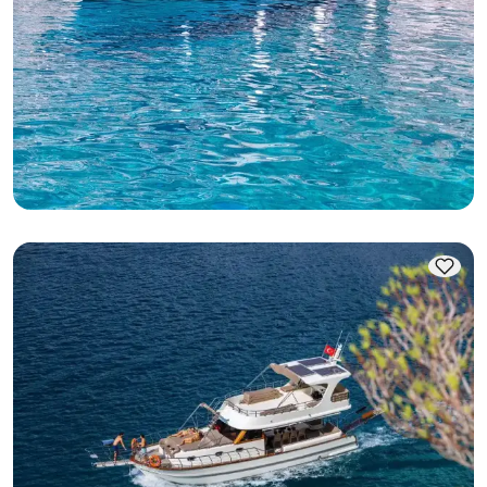
Kaş, Antalya
5.0
(
1
reseña
)
Barco Económico en Kaş: Sol y Mar
Con capitan
Barco
Navegacion 28 Pers. · 13.00m
Mas bajo
Ver disponibilidad y precio
35.000 TL