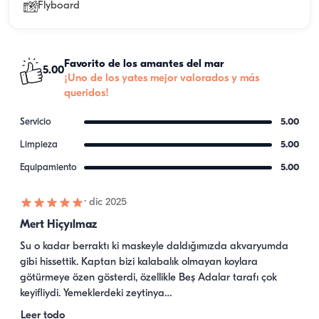
Flyboard
Favorito de los amantes del mar
5.00
¡Uno de los yates mejor valorados y más
queridos!
Servicio
5.00
Limpieza
5.00
Equipamiento
5.00
·
dic 2025
Mert Hiçyılmaz
Su o kadar berraktı ki maskeyle daldığımızda akvaryumda 
gibi hissettik. Kaptan bizi kalabalık olmayan koylara 
götürmeye özen gösterdi, özellikle Beş Adalar tarafı çok 
keyifliydi. Yemeklerdeki zeytinya…
Leer todo