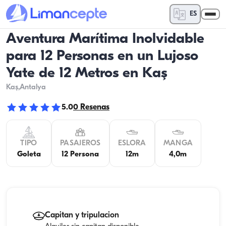
ES
Aventura Marítima Inolvidable
para 12 Personas en un Lujoso
Yate de 12 Metros en Kaş
Kaş
,Antalya
5.0
0
Resenas
TIPO
PASAJEROS
ESLORA
MANGA
Goleta
12 Persona
12m
4,0m
Capitan y tripulacion