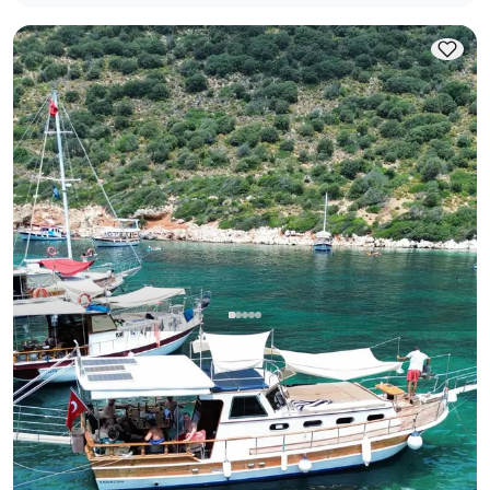
Kaş, Antalya
Barco nuevo
Inolvidable Viaje en Barco de Lujo de 12 Metros en Kaş para
12 Personas: 5 Islas, Kekova y Paquetes Especiales
Barco
Navegacion 12 Pers. · 12.00m