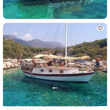
Mas bajo
Ver disponibilidad y precio
53.200 TL
Kaş, Antalya
5.0
(
1
reseña
)
Exclusivo Diario Boat Experiencia para Grupos Pequeños