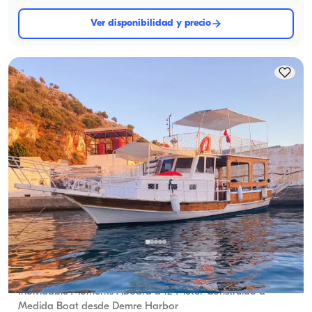
Ver disponibilidad y precio
Demre, Antalya
5.0
(
1
reseña
)
Inolvidable Moments Aboard a 12-Meter Construido a
Medida Boat desde Demre Harbor