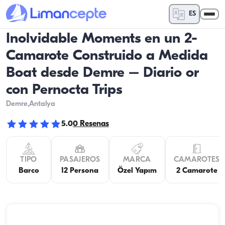
ES
Inolvidable Moments en un 2-
Camarote Construido a Medida
Boat desde Demre – Diario or
con Pernocta Trips
Demre
,Antalya
5.0
0
Resenas
TIPO
PASAJEROS
MARCA
CAMAROTES
Barco
12 Persona
Özel Yapım
2 Camarote