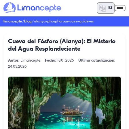
ES
limancepte
/
blog
/
alanya-phosphorous-cave-guide-es
Cueva del Fósforo (Alanya): El Misterio
del Agua Resplandeciente
Autor:
Limancepte
Fecha:
18.01.2026
Última actualización:
24.03.2026