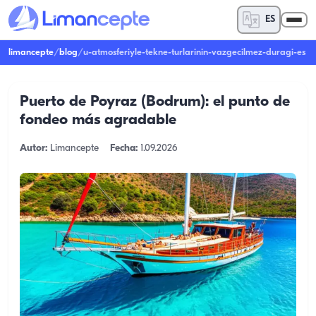
ES
limancepte
/
blog
/
u-atmosferiyle-tekne-turlarinin-vazgecilmez-duragi-es
Puerto de Poyraz (Bodrum): el punto de
fondeo más agradable
Autor:
Limancepte
Fecha:
1.09.2026