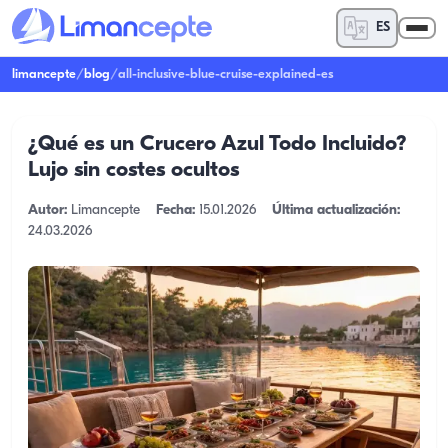
ES
limancepte
/
blog
/
all-inclusive-blue-cruise-explained-es
¿Qué es un Crucero Azul Todo Incluido?
Lujo sin costes ocultos
Autor:
Limancepte
Fecha:
15.01.2026
Última actualización:
24.03.2026