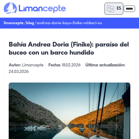
ES
limancepte
/
blog
/
andrea-doria-koyu-finike-rehberi-es
Bahía Andrea Doria (Finike): paraíso del
buceo con un barco hundido
Autor:
Limancepte
Fecha:
18.02.2026
Última actualización:
24.03.2026