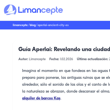
limancepte
/
blog
/
aperlai-ancient-city-es
Guía Aperlai: Revelando una ciuda
Autor:
Limancepte
Fecha:
1.02.2026
Última actualización:
Imagina el momento en que fondeas en las aguas turq
prepara para ponerse, las antiguas ruinas que se el
alrededor, sólo el sonido de las olas y el canto de l
la naturaleza se abrazan, donde descansar el alma.
alquiler de barcos Kaş
.