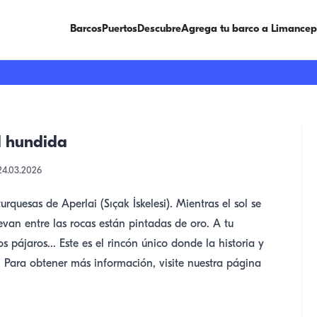
Barcos
Puertos
Descubre
Agrega tu barco a Limancep
d hundida
24.03.2026
uesas de Aperlai (Sıçak İskelesi). Mientras el sol se
evan entre las rocas están pintadas de oro. A tu
os pájaros... Este es el rincón único donde la historia y
 Para obtener más información, visite nuestra página