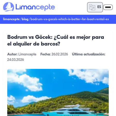
ES
limancepte
/
blog
/
bodrum-vs-gocek-which-is-better-for-boat-rental-es
Bodrum vs Göcek: ¿Cuál es mejor para
el alquiler de barcos?
Autor:
Limancepte
Fecha:
26.02.2026
Última actualización:
24.03.2026