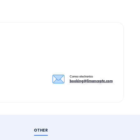
Correo electronico
booking@limancepte.com
OTHER