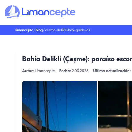
limancepte
/
blog
/
cesme-delikli-bay-guide-es
Bahía Delikli (Çeşme): paraíso esc
Autor:
Limancepte
Fecha:
2.03.2026
Última actualización: