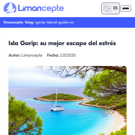
ES
limancepte
/
blog
/
garip-island-guide-es
Isla Garip: su mejor escape del estrés
Autor:
Limancepte
Fecha:
2.07.2026