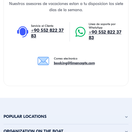
Nuestros asesores de vacaciones estan a tu disposicion los siete
dias de la semana.
Linea de soporte por
Servicio al Cliente
WhatsApp
+90 552 822 37
+90 552 822 37
83
83
Correo electronico
booking@limancepte.com
POPULAR LOCATIONS
Alquiler de Yates en Antalya
ORGANIZATION ON THE BOAT