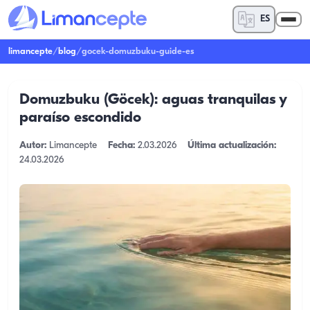
ES
limancepte
/
blog
/
gocek-domuzbuku-guide-es
Domuzbuku (Göcek): aguas tranquilas y
paraíso escondido
Autor:
Limancepte
Fecha:
2.03.2026
Última actualización:
24.03.2026