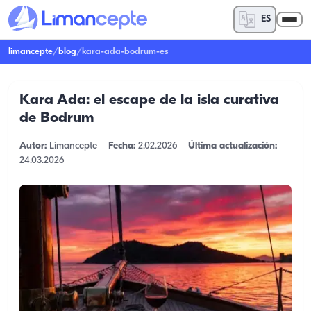
ES
limancepte
/
blog
/
kara-ada-bodrum-es
Kara Ada: el escape de la isla curativa
de Bodrum
Autor:
Limancepte
Fecha:
2.02.2026
Última actualización:
24.03.2026