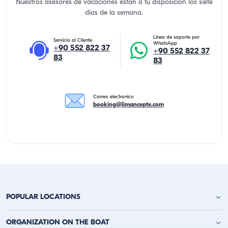
Nuestros asesores de vacaciones estan a tu disposicion los siete
dias de la semana.
Linea de soporte por
Servicio al Cliente
WhatsApp
+90 552 822 37
+90 552 822 37
83
83
Correo electronico
booking@limancepte.com
POPULAR LOCATIONS
Alquiler de Yates en Antalya
ORGANIZATION ON THE BOAT