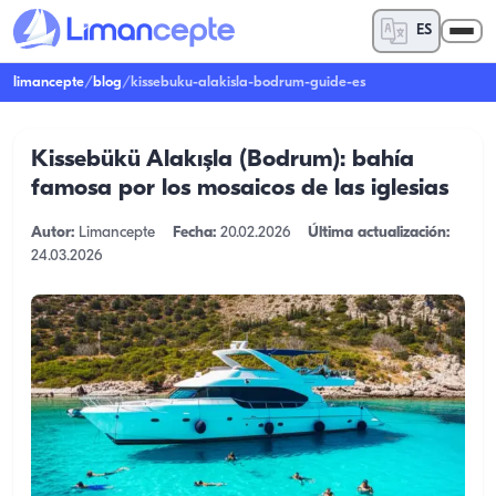
ES
limancepte
/
blog
/
kissebuku-alakisla-bodrum-guide-es
Kissebükü Alakışla (Bodrum): bahía
famosa por los mosaicos de las iglesias
Autor:
Limancepte
Fecha:
20.02.2026
Última actualización:
24.03.2026