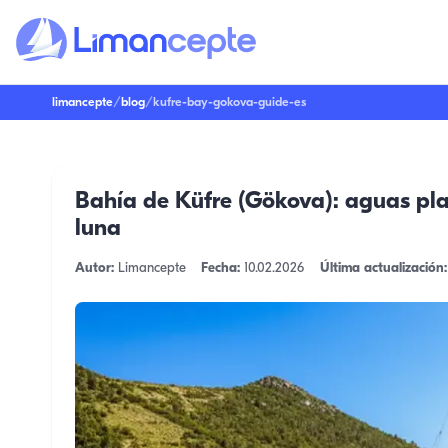
limancepte
/
blog
/
kufre-bay-gokova-guide-es
Bahía de Küfre (Gökova): aguas plate
luna
Autor:
Limancepte
Fecha:
10.02.2026
Última actualización: