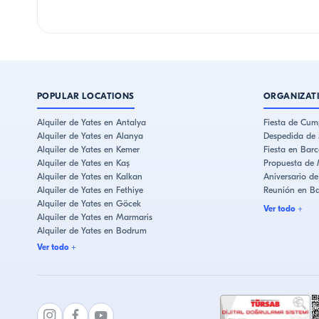
POPULAR LOCATIONS
ORGANIZAT
Alquiler de Yates en Antalya
Fiesta de Cum
Alquiler de Yates en Alanya
Despedida de 
Alquiler de Yates en Kemer
Fiesta en Barc
Alquiler de Yates en Kaş
Propuesta de 
Alquiler de Yates en Kalkan
Aniversario d
Alquiler de Yates en Fethiye
Reunión en B
Alquiler de Yates en Göcek
Ver todo
+
Alquiler de Yates en Marmaris
Alquiler de Yates en Bodrum
Alquiler de Yates en Çeşme
Ver todo
+
Alquiler de Yates en Kuşadası
Alquiler de Yates en Estambul
Alquiler de Yates en Bebek
Alquiler de Yates en Eminönü