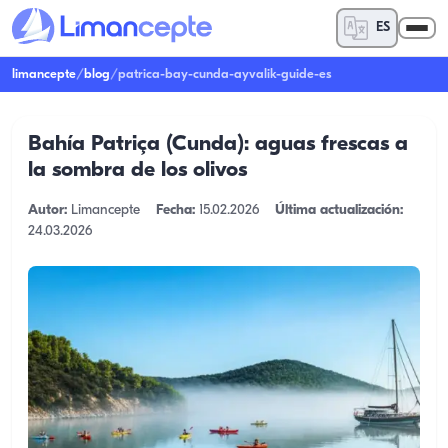
ES
limancepte
/
blog
/
patrica-bay-cunda-ayvalik-guide-es
Bahía Patriça (Cunda): aguas frescas a
la sombra de los olivos
Autor:
Limancepte
Fecha:
15.02.2026
Última actualización:
24.03.2026