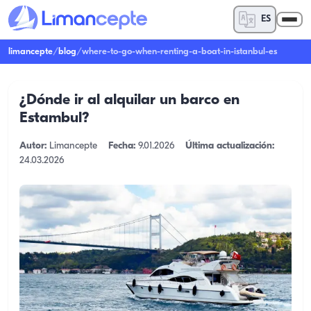
ES
limancepte
/
blog
/
where-to-go-when-renting-a-boat-in-istanbul-es
¿Dónde ir al alquilar un barco en
Estambul?
Autor:
Limancepte
Fecha:
9.01.2026
Última actualización:
24.03.2026