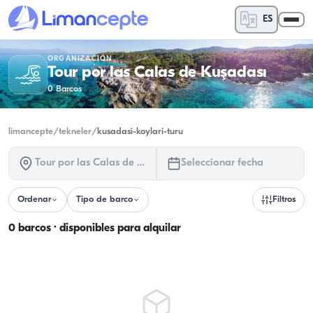
ES
ORGANIZACIÓN
Tour por las Calas de Kuşadası
0
Barcos
limancepte
/
tekneler
/
kusadasi-koylari-turu
Tour por las Calas de Kuşadası
Seleccionar fecha
Ordenar
Tipo de barco
Filtros
0 barcos · disponibles para alquilar