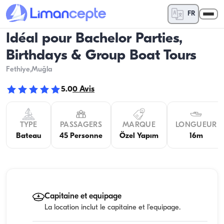
FR
Idéal pour Bachelor Parties,
Birthdays & Group Boat Tours
Fethiye
,Muğla
5.0
0
Avis
TYPE
PASSAGERS
MARQUE
LONGUEUR
Bateau
45 Personne
Özel Yapım
16m
Capitaine et equipage
La location inclut le capitaine et l'equipage.