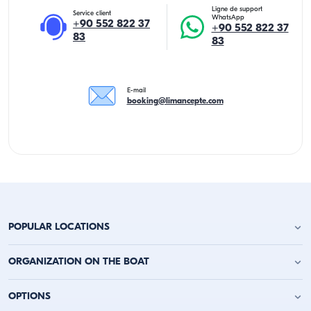
Ligne de support
Service client
WhatsApp
+90 552 822 37
+90 552 822 37
83
83
E-mail
booking@limancepte.com
POPULAR LOCATIONS
Location de yacht à Antalya
ORGANIZATION ON THE BOAT
Location de yacht à Alanya
Location de yacht à Kemer
Fête d'anniversaire sur le yacht
OPTIONS
Location de yacht à Kaş
Enterrement de vie de garçon sur un bateau