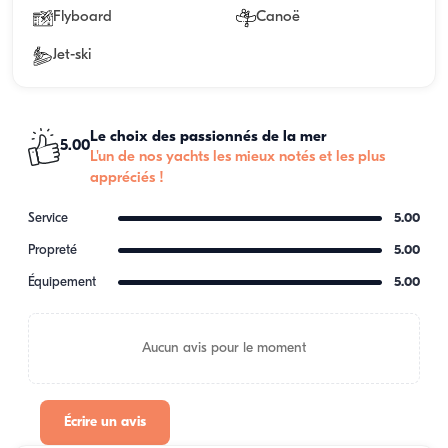
Flyboard
Canoë
Jet-ski
Le choix des passionnés de la mer
5.00
L'un de nos yachts les mieux notés et les plus
appréciés !
Service
5.00
Propreté
5.00
Équipement
5.00
Aucun avis pour le moment
Écrire un avis