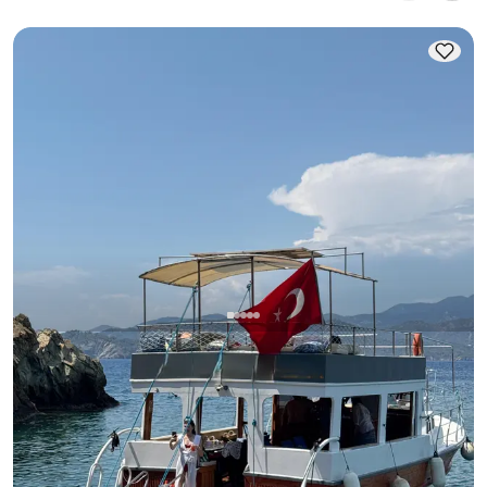
à la journée. Pour les nuitées, tenez compte de la 
capacité d'hébergement ; pour les locations à la 
journée, la capacité de navigation s'applique.
Fethiye, Muğla
Nouveau bateau
Idéal pour Bachelor Parties, Birthdays & Sightseeing Tours in
Fethiye
Avec capitaine
Bateau
Navigation 12 Pers. · 12.00m