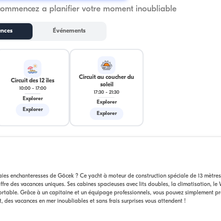
commencez a planifier votre moment inoubliable
ences
Événements
Circuit au coucher du
Circuit des 12 îles
soleil
10:00
-
17:00
17:30
-
21:30
Explorer
Explorer
Explorer
Explorer
aies enchanteresses de Göcek ? Ce yacht à moteur de construction spéciale de 13 mètres
re des vacances uniques. Ses cabines spacieuses avec lits doubles, la climatisation, le W
rtable. Grâce à un capitaine et un équipage professionnels, vous pouvez simplement pro
t, des vacances en mer inoubliables et sans frais surprises vous attendent !