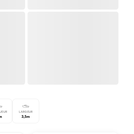
UEUR
LARGEUR
3m
3,5m