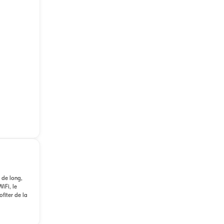
 de long,
iFi, le
fiter de la