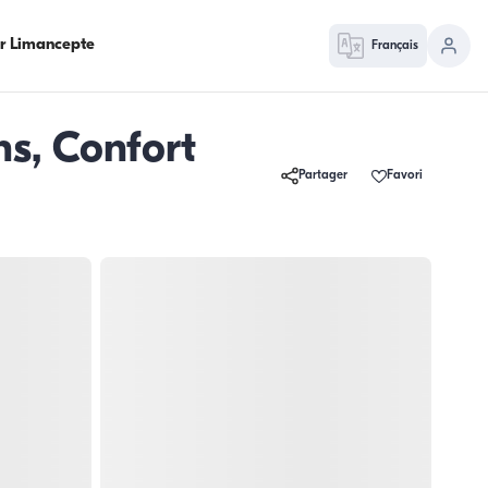
ur Limancepte
Français
s, Confort
Partager
Favori