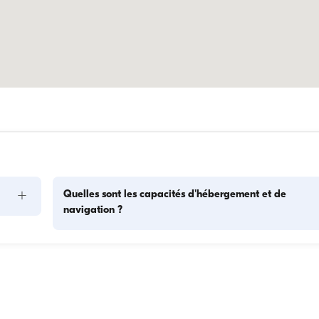
+
Quelles sont les capacités d'hébergement et de
navigation ?
s 
La capacité d'hébergement indique combien de personnes 
as. 
bateau peut accueillir pour la nuit, tandis que la capacité de 
ses 
navigation correspond au nombre maximum de passagers l
tion 
des excursions à la journée. Pour les nuitées, tenez compte d
capacité d'hébergement ; pour les locations à la journée, la 