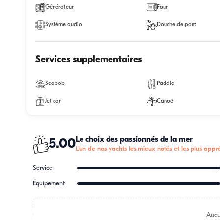
Générateur
Four
Système audio
Douche de pont
Services supplementaires
Seabob
Paddle
Jet car
Canoë
Le choix des passionnés de la mer
5.00
L'un de nos yachts les mieux notés et les plus appré
Service
Équipement
Aucu