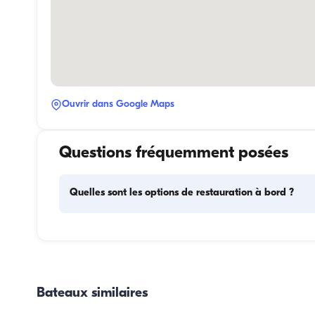
Ouvrir dans Google Maps
Questions fréquemment posées
Quelles sont les options de restauration à bord ?
La planification des repas à bord comprend deux élément
principaux : l'approvisionnement et la préparation des rep
Pour l'approvisionnement, les invités peuvent faire les cour
eux-mêmes ou confier cette tâche à l'équipage. La prépara
Bateaux similaires
des repas est assurée par l'équipage.