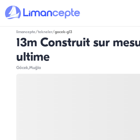
limancepte
/
tekneler
/
gocek-g13
13m Construit sur mesu
ultime
Göcek
,Muğla