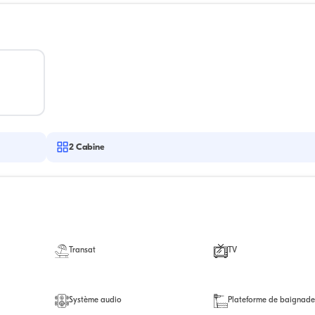
2
Cabine
Transat
TV
Système audio
Plateforme de baignad