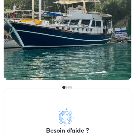
Göcek, Muğla
Nouveau bateau
Location Gulet Luxe 23m Göcek | Croisière Bleue 12 Pers
Avec capitaine
Goelette
Navigation 12 Pers. · 5 Cabine · 23.00m
Le plus bas
Voir disponibilité et prix
68.874 TL
Besoin d'aide ?