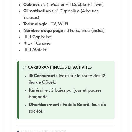
Cabines :
3 (1 Master + 1 Double + 1 Twin)
Climatisation :
✅ Disponible (4 heures
incluses)
Technologie :
TV, Wi-Fi
Nombre d'équipage :
3 Personnels (inclus)
👨‍✈️ 1 Capitaine
👨‍🍳 1 Cuisinier
🧑‍✈️ 1 Matelot
✅ CARBURANT INCLUS ET ACTIVITÉS
⛽ Carburant :
Inclus sur la route des 12
îles de Göcek.
Itinéraire :
2 baies par jour et pauses
baignade.
Divertissement :
Paddle Board, Jeux de
société.