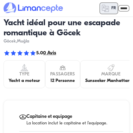
FR
Yacht idéal pour une escapade
romantique à Göcek
Göcek
,Muğla
5.0
0
Avis
TYPE
PASSAGERS
MARQUE
Yacht a moteur
12 Personne
Sunseeker Manhattan 
Capitaine et equipage
La location inclut le capitaine et l'equipage.