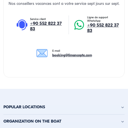
Nos conseillers vacances sont a votre service sept jours sur sept.
Ligne de support
Service client
WhatsApp
+90 552 822 37
+90 552 822 37
83
83
E-mail
booking@limancepte.com
POPULAR LOCATIONS
Location de yacht à Antalya
ORGANIZATION ON THE BOAT
Location de yacht à Alanya