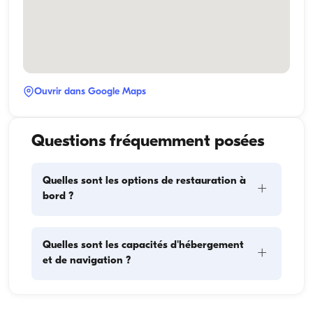
Ouvrir dans Google Maps
Questions fréquemment posées
Quelles sont les options de restauration à
+
bord ?
La planification des repas à bord comprend deux 
Quelles sont les capacités d'hébergement
+
éléments principaux : l'approvisionnement et la 
et de navigation ?
préparation des repas. Pour l'approvisionnement, les 
invités peuvent faire les courses eux-mêmes ou 
confier cette tâche à l'équipage. La préparation des 
La capacité d'hébergement indique combien de 