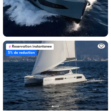
Occasions
Avec capitaine
Yacht a moteur
Navigation 8 Pers. · 2 Cabine · 17.00m
Le plus bas
Voir disponibilité et prix
74.880 TL
Reservation instantanee
5% de reduction