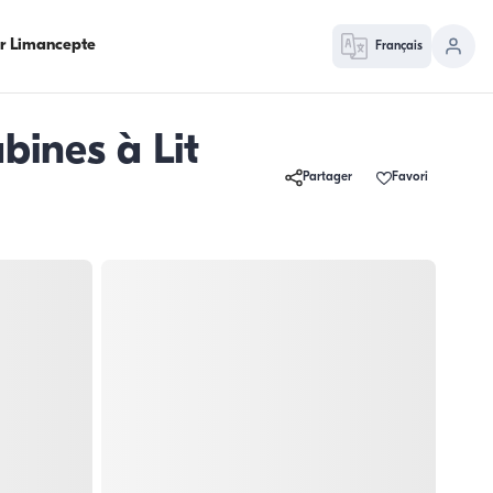
ur Limancepte
Français
bines à Lit
Partager
Favori