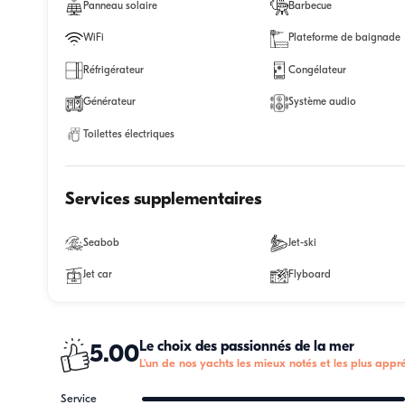
Panneau solaire
Barbecue
WiFi
Plateforme de baignade
Réfrigérateur
Congélateur
Générateur
Système audio
Toilettes électriques
Services supplementaires
Seabob
Jet-ski
Jet car
Flyboard
Le choix des passionnés de la mer
5.00
L'un de nos yachts les mieux notés et les plus appré
Service