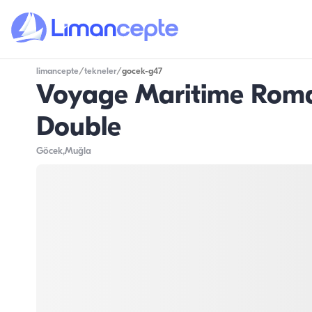
limancepte
/
tekneler
/
gocek-g47
Voyage Maritime Romant
Double
Göcek
,Muğla