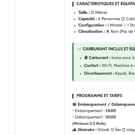
CARACTÉRISTIQUES ET ÉQUIP
Taille :
13 Mètres
Capacité :
4 Personnes (2 Cabi
Configuration :
1 Master + 1 S
Climatisation :
❌ Non (Pas de v
✅ CARBURANT INCLUS ET É
⛽ Carburant :
Inclus pour la
Confort :
Wi-Fi, Machine à 
Divertissement :
Kayak, Bac
PROGRAMME ET TARIFS
📅 Embarquement / Débarqueme
• Embarquement :
14:00
• Débarquement :
10:00
(Minimum 2-3 Nuits)
🌊 Itinéraire :
Göcek 12 Îles (2 criqu