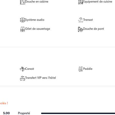
Douche en cabine
Équipement de cuisine
Système audio
Transat
Gilet de sauvetage
Douche de pont
Canoë
Paddle
Transfert VIP vers l'hôtel
ciés !
5.00
Propreté