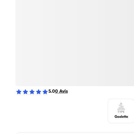
5.0
0
Avis
TYPE
Goelette