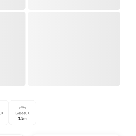
UR
LARGEUR
3,5m