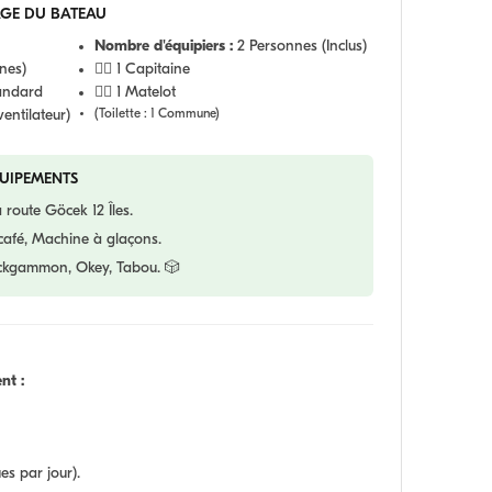
AGE DU BATEAU
Nombre d'équipiers :
2 Personnes (Inclus)
nes)
👨‍✈️ 1 Capitaine
tandard
🧑‍✈️ 1 Matelot
entilateur)
(Toilette : 1 Commune)
QUIPEMENTS
 route Göcek 12 Îles.
café, Machine à glaçons.
kgammon, Okey, Tabou. 🎲
nt :
es par jour).