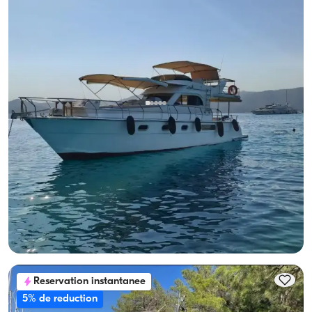
Göcek, Muğla
Nouveau bateau
Profitez du luxe à Göcek : moteur 8 pers. pour vous !
Avec capitaine
Yacht a moteur
Navigation 8 Pers. · 2 Cabine · 13.00m
Le plus bas
Voir disponibilité et prix
28.800 TL
Reservation instantanee
5% de reduction