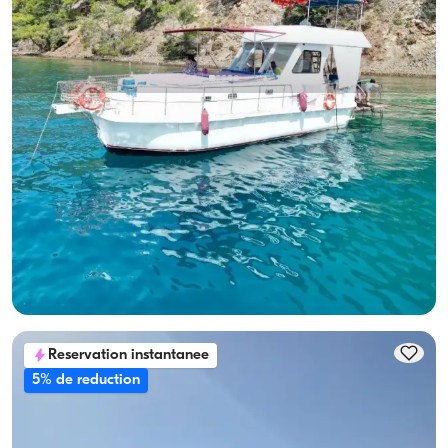
Göcek, Muğla
Nouveau bateau
10-Person Capacity, Crew-On-Board & Fuel-Included
Location de yacht
Avec capitaine
Bateau
Navigation 10 Pers. · 3 Cabine · 12.00m
Le plus bas
Voir disponibilité et prix
24.000 TL
Reservation instantanee
5% de reduction