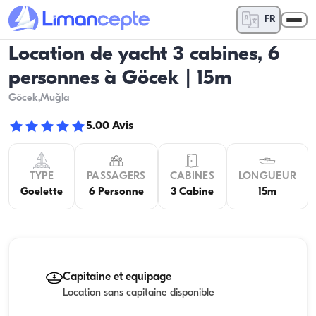
FR
Location de yacht 3 cabines, 6
personnes à Göcek | 15m
Göcek
,Muğla
5.0
0
Avis
TYPE
PASSAGERS
CABINES
LONGUEUR
Goelette
6 Personne
3 Cabine
15m
Capitaine et equipage
Location sans capitaine disponible