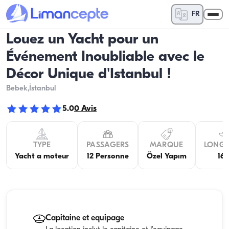
FR
Louez un Yacht pour un
Événement Inoubliable avec le
Décor Unique d'Istanbul !
Bebek
,İstanbul
5.0
0
Avis
TYPE
PASSAGERS
MARQUE
LONG
Yacht a moteur
12 Personne
Özel Yapım
16
Capitaine et equipage