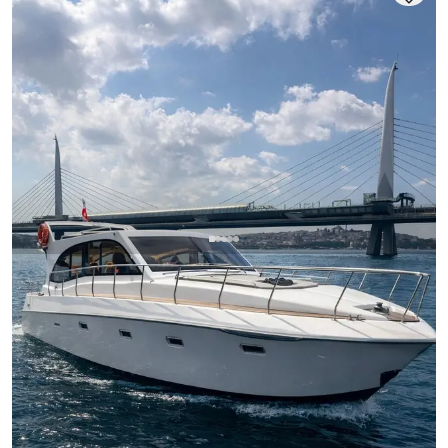
Bebek, İstanbul
Nouveau bateau
Bateau de luxe 14m départ Bebek, journée inoubliable
Bosphore
Yacht a moteur
Navigation 10 Pers. · 2 Cabine · 14.00m
Le plus bas
Voir disponibilité et prix
3.750 TL