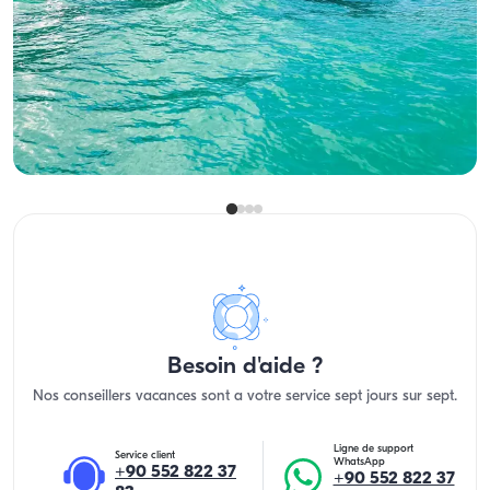
Spacieux and Confortable Yacht
Avec capitaine
Yacht a moteur
Navigation 12 Pers. · 18.00m
Le plus bas
Voir disponibilité et prix
5.000 TL
Besoin d'aide ?
Nos conseillers vacances sont a votre service sept jours sur sept.
Ligne de support
Service client
WhatsApp
+90 552 822 37
+90 552 822 37