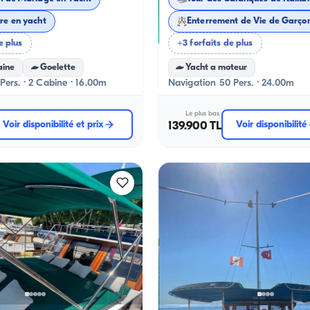
Anniversaire en yacht
Enterrement de Vie de Garçon
e plus
+3 forfaits de plus
aine
Goelette
Yacht a moteur
Pers. · 2 Cabine · 16.00m
Navigation 50 Pers. · 24.00m
Le plus bas
Voir disponibilité et prix
139.900 TL
Voir disponibilité