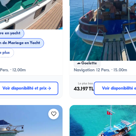
ya
Kalkan, Antalya
Nouveau bateau
Nouve
Excursion Journalière et Plaisir de la Natation avec une Goélette Standard pour 12 Personnes dans les Eaux Claires de Kalkan
coucher du soleil
Circuit au coucher du soleil
Anniversaire en yacht
Anniversaire en yacht
n de Mariage en Yacht
Proposition de Mariage en Ya
e plus
+3 forfaits de plus
Goelette
Pers. · 12.00m
Navigation 12 Pers. · 15.00m
Le plus bas
Voir disponibilité et prix
43.197 TL
Voir disponibilité 