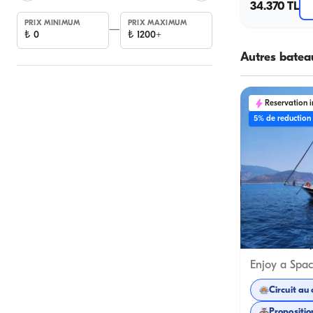
34.370 TL
PRIX MINIMUM
PRIX MAXIMUM
—
₺
0
₺
1200+
Autres batea
Reservation 
5% de reduction
Kalkan, Antal
Circuit au 
Propositio