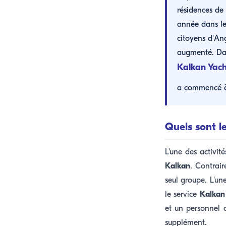
résidences de
année dans leu
citoyens d'Ang
augmenté. Dan
Kalkan Yach
a commencé à 
Quels sont l
L'une des activit
Kalkan
. Contrair
seul groupe. L'un
le service
Kalkan
et un personnel a
supplément.