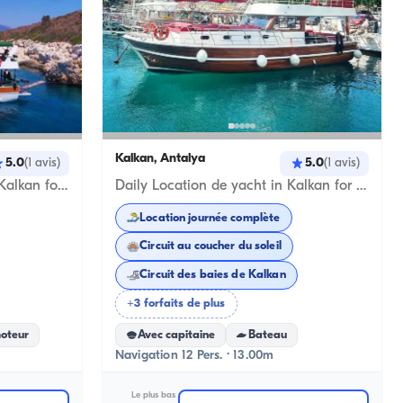
Kalkan, Antalya
5.0
5.0
(
1
avis
)
(
1
avis
)
Luxury Location de yacht in Kalkan for a Romantic Getaway or Party Cruise
Daily Location de yacht in Kalkan for an Unforgettable Baignade & Sightseeing Tour
Location journée complète
Circuit au coucher du soleil
Circuit des baies de Kalkan
+3 forfaits de plus
moteur
Avec capitaine
Bateau
Navigation 12 Pers. · 13.00m
Le plus bas