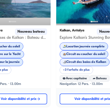
ya
Kalkan, Antalya
Nouveau bateau
Nouve
Eaux Turquoises de Kalkan : Bateau de Luxe de 13m pour 12 Personnes pour Louer Toute la Journée, Tours au Coucher du Soleil, Tours des Baies de Kalkan, Demandes en Mariage à Bord, Anniversaires et Enterrements de Vie de Garçon
ucher du soleil
Location journée complète
re sur le Yacht
Circuit au coucher du soleil
our la journée
Circuit des baies de Kalkan
e plus
+3 forfaits de plus
Avec capitaine
Bateau
Pers. · 13.00m
Navigation 12 Pers. · 13.00m
Voir disponibilité et prix
Voir disponibilité et pri