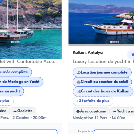
ya
Kalkan, Antalya
Nouveau bateau
20-Meter Gulet with Confortable Accommodation for 4 Guests in Kalkan
ournée complète
Location journée complète
n de Mariage en Yacht
Circuit au coucher du soleil
Anniversaire en yacht
Circuit des baies de Kalkan
e plus
+3 forfaits de plus
aine
Goelette
Avec capitaine
Yacht a 
Pers. · 2 Cabine · 20.00m
Navigation 12 Pers. · 14.00m
Le plus bas