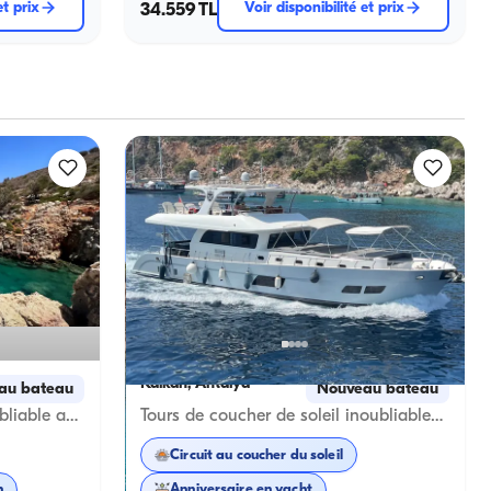
et prix
34.559 TL
Voir disponibilité et prix
Kalkan, Antalya
au bateau
Nouveau bateau
Expérience d'Événement Inoubliable avec un Yacht à Moteur de Luxe de 24 Mètres pour 50 Personnes dans les Eaux Turquoises de Kalkan
Tours de coucher de soleil inoubliables et célébrations spéciales sur un luxueux yacht à moteur de 20 mètres pour 12 personnes dans les eaux turquoises de Kalkan
Circuit au coucher du soleil
n
Anniversaire en yacht