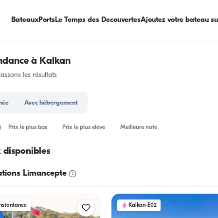
Bateaux
Ports
Le Temps des Decouvertes
Ajoutez votre bateau s
ndance à Kalkan
ssons les résultats
née
Avec hébergement
Prix le plus bas
Prix le plus eleve
Meilleure note
 disponibles
ions Limancepte
instantanee
Kalkan-E02