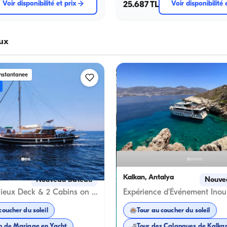
Voir disponibilité et prix
25.687 TL
Voir disponibilité 
ux
instantanee
ya
Kalkan, Antalya
Nouveau bateau
Nouve
Enjoy a Spacieux Deck & 2 Cabins on a Premium Gulet Rental
coucher du soleil
Tour au coucher du soleil
n de Mariage en Yacht
Tour des Calanques de Kalka