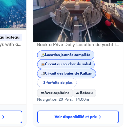
Kalkan, Antalya
au bateau
5.0
(
1
avis
)
Explore Kalkan’s Stunning Bays with a 13-Meter Privé Location de yacht
Book a Privé Daily Location de yacht in Kalkan for a Luxurious Sea Adventure
Location journée complète
Circuit au coucher du soleil
Circuit des baies de Kalkan
+3 forfaits de plus
Avec capitaine
Bateau
Navigation 20 Pers. · 14.00m
x
Voir disponibilité et prix