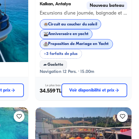
Kalkan, Antalya
au bateau
Nouveau bateau
Location d'une Journée Complète, Circuits au Coucher du Soleil et Célébrations Spéciales Inoubliables sur un Goélette Standard de 15 Mètres pour 12 Personnes dans les Eaux Claires de Kalkan
Excursions d'une journée, baignade et événements spéciaux avec un bateau standard de 15 mètres pour 20 personnes dans les eaux turquoises de Kalkan
Circuit au coucher du soleil
Anniversaire en yacht
cht
Proposition de Mariage en Yacht
+3 forfaits de plus
Goelette
Navigation 12 Pers. · 15.00m
Le plus bas
et prix
34.559 TL
Voir disponibilité et prix