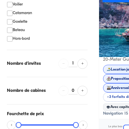
Voilier
Catamaran
Goelette
Bateau
Hors-bord
Kalkan, Antal
1
Nombre d'invites
−
+
Location j
Propositio
0
Nombre de cabines
−
+
+3 forfaits d
Avec capit
Navigation 15 
Fourchette de prix
Le plus bas