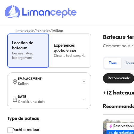
limancepte
/
tekneler
/
kalkan
Bateaux te
Location de
Expériences
Comment nous cla
bateaux
quotidiennes
Journée · Avec
Circuits tout compris
hébergement
Tous
Jour
Recommande
EMPLACEMENT
Kalkan
+
12
bateaux
DATE
Choisir une date
Recommandat
Type de bateau
Reservation 
Yacht a moteur
5% de reduction