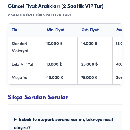
Güncel Fiyat Aralıkları (2 Saatlik VIP Tur)
2 SAATLIK ÖZEL LÜKS YAT FIYATLARI
Tür
Min. Fiyat
Ort. Fiyat
Maks. F
Standart
10.000 ₺
14.000 ₺
18.000
Motoryat
Lüks VIP Yat
18.000 ₺
25.000 ₺
40.000
Mega Yat
40.000 ₺
75.000 ₺
Sorunu
Sıkça Sorulan Sorular
Bebek'te otopark sorunu var mı, tekneye nasıl
ulaşırız?