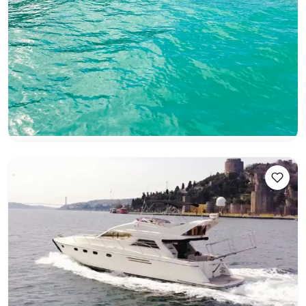
Günbatımı Turu
Boğaz Turu
Yatta Doğum Günü
+4 paket daha
Kaptanlı
Motoryat
Seyir 12 Kişi · 18.00m
En Düşük
Müsaitlik & Fiyat Gör
5.000 TL