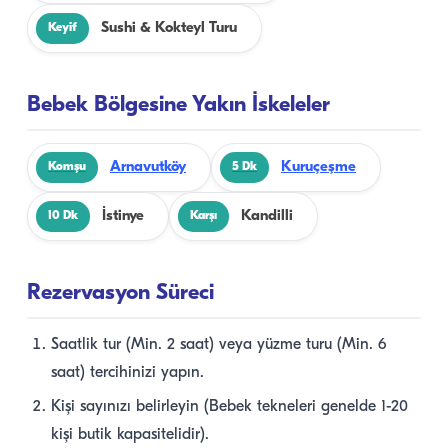
Sushi & Kokteyl Turu
Keyif
Bebek Bölgesine Yakın İskeleler
Arnavutköy
Kuruçeşme
Komşu
5 Dk
İstinye
Kandilli
10 Dk
Karşı
Rezervasyon Süreci
Saatlik tur (Min. 2 saat) veya yüzme turu (Min. 6
saat) tercihinizi yapın.
Kişi sayınızı belirleyin (Bebek tekneleri genelde 1-20
kişi butik kapasitelidir).