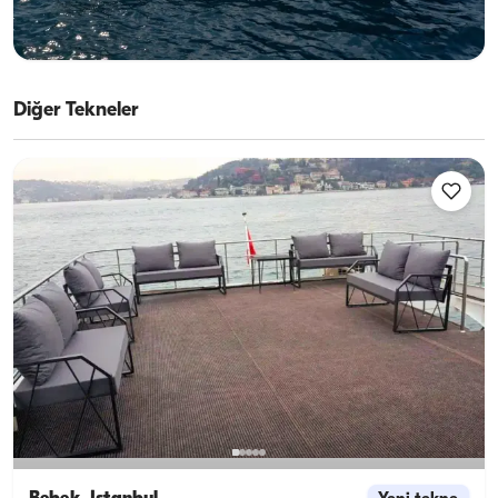
En Düşük
Müsaitlik & Fiyat Gör
3.750 TL
Diğer Tekneler