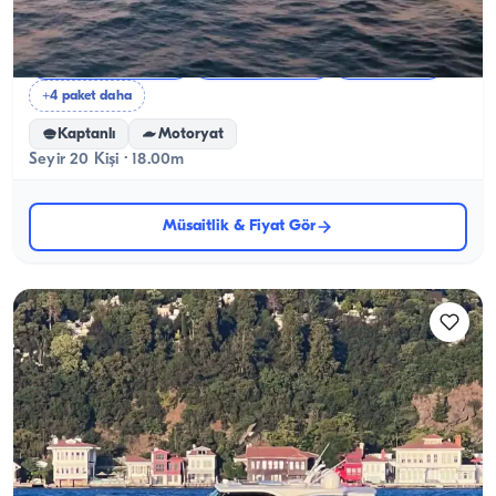
Bebek’te Kiralık Yat Günübirlik veya Saatlik
Adalar Yüzme Turu
Günbatımı Turu
Boğaz Turu
+4 paket daha
Kaptanlı
Motoryat
Seyir 20 Kişi · 18.00m
Müsaitlik & Fiyat Gör