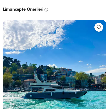
Limancepte Önerileri
Bebek, İstanbul
Yeni tekne
İş Toplantılarınızı Boğaz Manzarasında Gerçekleştirin
Geniş ve Ferah Yat