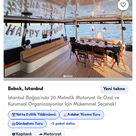
Bebek, İstanbul
Yeni tekne
İstanbul Boğazı’nda 20 Metrelik Motoryat ile Özel ve
Kurumsal Organizasyonlar İçin Mükemmel Seçenek!
Yatta Evlilik Yıldönümü
Adalar Yüzme Turu
Günbatımı Turu
+5 paket daha
Kaptanlı
Motoryat