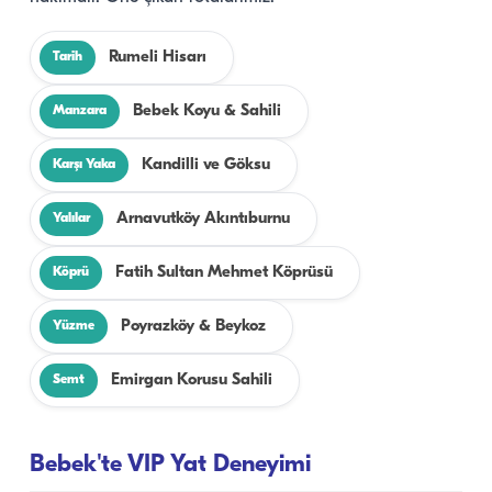
Rumeli Hisarı
Tarih
Bebek Koyu & Sahili
Manzara
Kandilli ve Göksu
Karşı Yaka
Arnavutköy Akıntıburnu
Yalılar
Fatih Sultan Mehmet Köprüsü
Köprü
Poyrazköy & Beykoz
Yüzme
Emirgan Korusu Sahili
Semt
Bebek'te VIP Yat Deneyimi