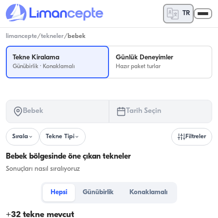
TR
limancepte
/
tekneler
/
bebek
Tekne Kiralama
Günlük Deneyimler
Günübirlik · Konaklamalı
Hazır paket turlar
Bebek
Tarih Seçin
Sırala
Tekne Tipi
Filtreler
Bebek bölgesinde öne çıkan tekneler
Sonuçları nasıl sıralıyoruz
Hepsi
Günübirlik
Konaklamalı
+
32
tekne mevcut