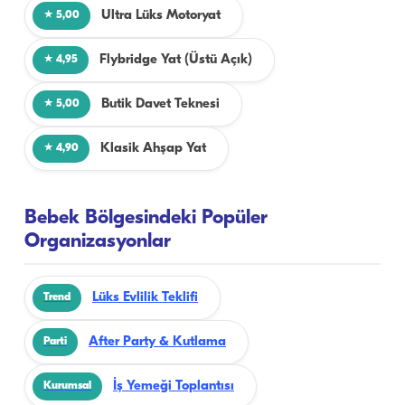
Ultra Lüks Motoryat
★ 5,00
Flybridge Yat (Üstü Açık)
★ 4,95
Butik Davet Teknesi
★ 5,00
Klasik Ahşap Yat
★ 4,90
Bebek Bölgesindeki Popüler
Organizasyonlar
Lüks Evlilik Teklifi
Trend
After Party & Kutlama
Parti
İş Yemeği Toplantısı
Kurumsal