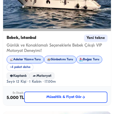
Bebek, İstanbul
Yeni tekne
Günlük ve Konaklamalı Seçeneklerle Bebek Çıkışlı VIP
Motoryat Deneyimi!
Adalar Yüzme Turu
Günbatımı Turu
Boğaz Turu
+4 paket daha
Kaptanlı
Motoryat
Seyir 12 Kişi · 1 Kabin · 17.00m
En Düşük
Müsaitlik & Fiyat Gör
5.000 TL