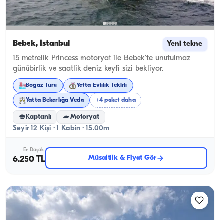
Bebek, İstanbul
Yeni tekne
15 metrelik Princess motoryat ile Bebek'te unutulmaz
günübirlik ve saatlik deniz keyfi sizi bekliyor.
Boğaz Turu
Yatta Evlilik Teklifi
Yatta Bekarlığa Veda
+4 paket daha
Kaptanlı
Motoryat
Seyir 12 Kişi · 1 Kabin · 15.00m
En Düşük
Müsaitlik & Fiyat Gör
6.250 TL