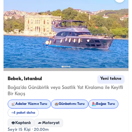
Bebek, İstanbul
Yeni tekne
Boğaz’da Günübirlik veya Saatlik Yat Kiralama ile Keyifli
Bir Kaçış
Adalar Yüzme Turu
Günbatımı Turu
Boğaz Turu
+4 paket daha
Kaptanlı
Motoryat
Seyir 15 Kişi · 20.00m