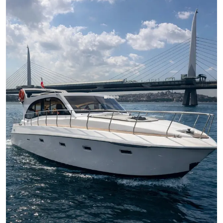
Bebek, İstanbul
Yeni tekne
Bebek Çıkışlı 14 Metrelik Lüks Yat Börümüz ile İstanbul
Boğazı'nda Unutulmaz Bir Gün (10 Kişilik)
Adalar Yüzme Turu
Yatta Doğum Günü
Yatta Kurumsal Toplantı
+5 paket daha
Motoryat
Seyir 10 Kişi · 2 Kabin · 14.00m