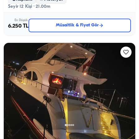
Seyir 12 Kişi · 21.00m
En Düşük
Müsaitlik & Fiyat Gör
6.250 TL
Bebek, İstanbul
Yeni tekne