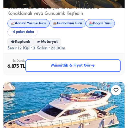
Bebek'te Azimut Motoryat ile Türk Rivieara'sını
Konaklamalı veya Günübirlik Keşfedin
Adalar Yüzme Turu
Günbatımı Turu
Boğaz Turu
+4 paket daha
Kaptanlı
Motoryat
Seyir 12 Kişi · 3 Kabin · 23.00m
En Düşük
Müsaitlik & Fiyat Gör
6.875 TL