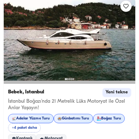
Bebek, İstanbul
Yeni tekne
İstanbul Boğazı’nda 21 Metrelik Lüks Motoryat ile Özel
Anlar Yaşayın!
Adalar Yüzme Turu
Günbatımı Turu
Boğaz Turu
+4 paket daha
Kaptanlı
Motoryat