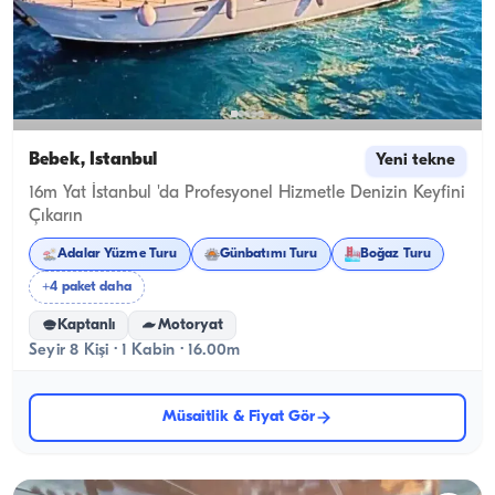
Bebek, İstanbul
Yeni tekne
16m Yat İstanbul 'da Profesyonel Hizmetle Denizin Keyfini
Çıkarın
Adalar Yüzme Turu
Günbatımı Turu
Boğaz Turu
+4 paket daha
Kaptanlı
Motoryat
Seyir 8 Kişi · 1 Kabin · 16.00m
Müsaitlik & Fiyat Gör