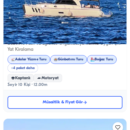
Bebek, İstanbul
Yeni tekne
Bebek'te Fasıl ve Eğlence Organizasyonlarına Uygun Şık
Yat Kiralama
Adalar Yüzme Turu
Günbatımı Turu
Boğaz Turu
+4 paket daha
Kaptanlı
Motoryat
Seyir 10 Kişi · 12.00m
Müsaitlik & Fiyat Gör