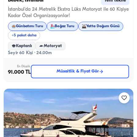
Bebek, İstanbul
Yeni tekne
İstanbul'da 24 Metrelik Ekstra Lüks Motoryat ile 60 Kişiye
Kadar Özel Organizasyonlar!
Günbatımı Turu
Boğaz Turu
Yatta Doğum Günü
+5 paket daha
Kaptanlı
Motoryat
Seyir 60 Kişi · 24.00m
En Düşük
Müsaitlik & Fiyat Gör
91.000 TL