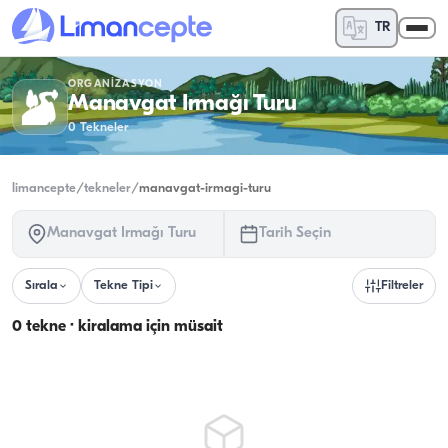
TR
ORGANIZASYON
Manavgat Irmağı Turu
0
Tekneler
limancepte
/
tekneler
/
manavgat-irmagi-turu
Manavgat Irmağı Turu
Tarih Seçin
Sırala
Tekne Tipi
Filtreler
0 tekne · kiralama için müsait