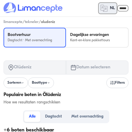
NL
limancepte
/
tekneler
/
oludeniz
Bootverhuur
Dagelijkse ervaringen
Dagtocht · Met overnachting
Kant-en-klare pakkettours
Ölüdeniz
Datum selecteren
Sorteren
Boottype
Filters
Populaire boten in Ölüdeniz
Hoe we resultaten rangschikken
Alle
Dagtocht
Met overnachting
+
6
boten beschikbaar