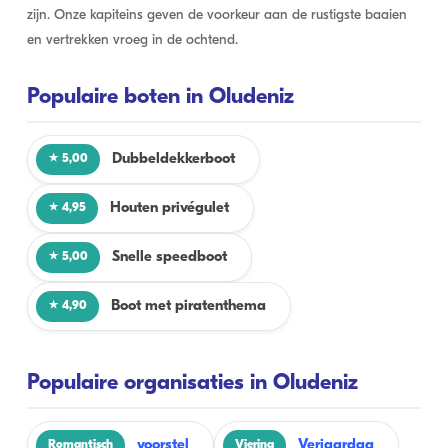
zijn. Onze kapiteins geven de voorkeur aan de rustigste baaien
en vertrekken vroeg in de ochtend.
Populaire boten in Oludeniz
Dubbeldekkerboot
★ 5,00
Houten privégulet
★ 4,95
Snelle speedboot
★ 5,00
Boot met piratenthema
★ 4,90
Populaire organisaties in Oludeniz
voorstel
Verjaardag
Romantisch
Viering