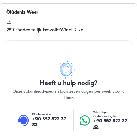
Ölüdeniz
Weer
⛅
28
°C
Gedeeltelijk bewolkt
Wind: 2 kn
Heeft u hulp nodig?
Onze vakantieadviseurs staan zeven dagen per week voor u
klaar.
WhatsApp
Klantenservice
Ondersteuningslijn
+90 552 822 37
+90 552 822 37
83
83