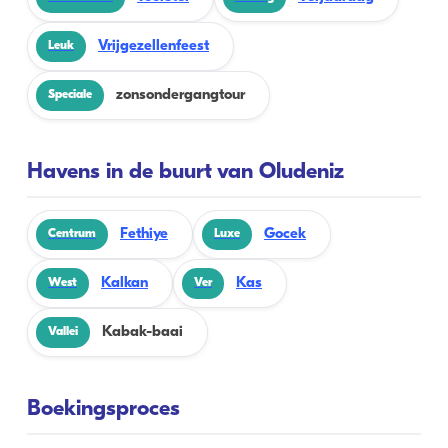
Vrijgezellenfeest
Leuk
zonsondergangtour
Speciale
Havens in de buurt van Oludeniz
Fethiye
Gocek
Centrum
Luxe
Kalkan
Kas
West
Ver
Kabak-baai
Vallei
Boekingsproces