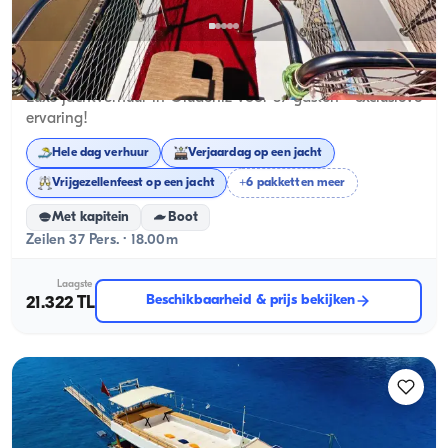
Ölüdeniz, Muğla
Nieuwe boot
Luxe jachtverhuur in Ölüdeniz voor 37 gasten - exclusieve
ervaring!
Hele dag verhuur
Verjaardag op een jacht
Vrijgezellenfeest op een jacht
+6 pakketten meer
Met kapitein
Boot
Zeilen 37 Pers. · 18.00m
Laagste
Beschikbaarheid & prijs bekijken
21.322 TL