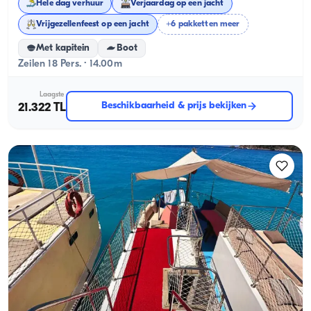
Hele dag verhuur
Verjaardag op een jacht
Vrijgezellenfeest op een jacht
+6 pakketten meer
Met kapitein
Boot
Zeilen 18 Pers. · 14.00m
Laagste
Beschikbaarheid & prijs bekijken
21.322 TL