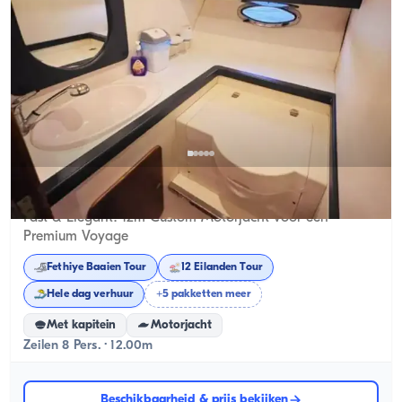
Ölüdeniz, Muğla
Nieuwe boot
Fast & Elegant! 12m Custom Motorjacht voor een
Premium Voyage
Fethiye Baaien Tour
12 Eilanden Tour
Hele dag verhuur
+5 pakketten meer
Met kapitein
Motorjacht
Zeilen 8 Pers. · 12.00m
Beschikbaarheid & prijs bekijken